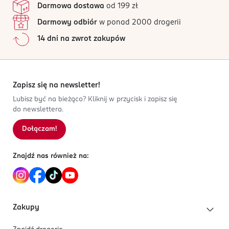
cyframi, znajdują się także ciekawe zadania rozwijające
ameetpolska@ameetpolska.pl
Darmowa dostawa
od 199 zł
Wszystkie opinie są zweryfikowane zakupem.
spostrzegawczość. W zajęciach dzieciom towarzyszą
426762778
Darmowy odbiór
w ponad 2000 drogerii
ulubieni bohaterowie Disneya, a dodatkową atrakcją
PL-Polska
Jak działają opinie?
są naklejki, które można wykorzystać podczas pracy.
14 dni na zwrot zakupów
Kod EAN
5
0
%
Seria uwielbiana przez dzieci i rodziców!
9 788325 343309
4
0
%
3
0
%
2
0
%
Zapisz się na newsletter!
1
0
%
Lubisz być na bieżąco? Kliknij w przycisk i zapisz się
do newslettera.
Dołączam!
Sortowanie wg
data: od najnowszej
Znajdź nas również na:
Zakupy