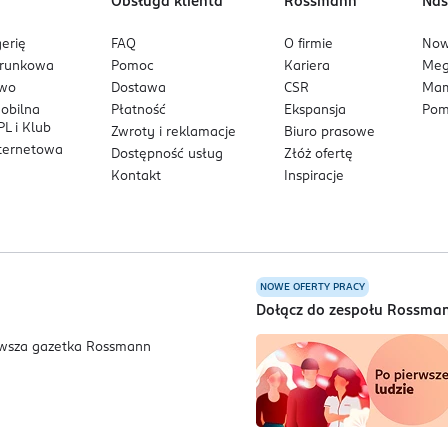
Obsługa klienta
Rossmann
Nas
erię
FAQ
O firmie
No
arunkowa
Pomoc
Kariera
Me
owo
Dostawa
CSR
Mam
mobilna
Płatność
Ekspansja
Pom
L i Klub
Zwroty i reklamacje
Biuro prasowe
nternetowa
Dostępność usług
Złóż ofertę
Kontakt
Inspiracje
NOWE OFERTY PRACY
a
Dołącz do zespołu Rossma