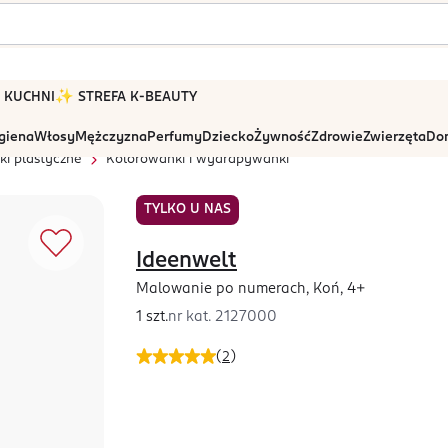
 W KUCHNI
✨ STREFA K-BEAUTY
igiena
Włosy
Mężczyzna
Perfumy
Dziecko
Żywność
Zdrowie
Zwierzęta
Dom
i plastyczne
Kolorowanki i wydrapywanki
TYLKO U NAS
Ideenwelt
Malowanie po numerach, Koń, 4+
1 szt.
nr kat.
2127000
(
2
)