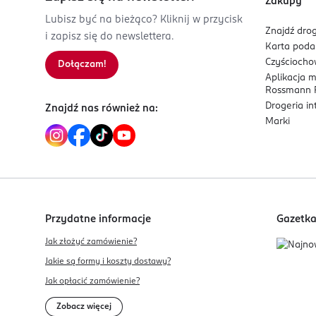
Zakupy
Lubisz być na bieżąco? Kliknij w przycisk
Znajdź drog
i zapisz się do newslettera.
Karta pod
Czyścioch
Dołączam!
Aplikacja 
Rossmann P
Drogeria i
Znajdź nas również na:
Marki
Przydatne informacje
Gazetk
Jak złożyć zamówienie?
Jakie są formy i koszty dostawy?
Jak opłacić zamówienie?
Zobacz więcej