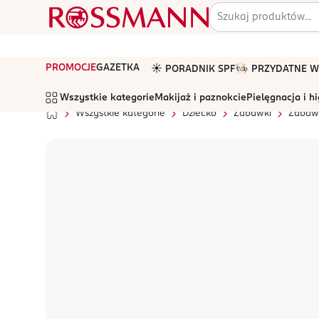
PROMOCJE
GAZETKA
☀️ PORADNIK SPF
🧑🏻‍🍳 PRZYDATNE
Wszystkie kategorie
Makijaż i paznokcie
Pielęgnacja i h
Wszystkie kategorie
Dziecko
Zabawki
Zabawk