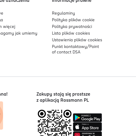
ze oznaczenia
Informacje prawne
we
Regulaminy
ga
Polityka plików
cookie
 więcej
Polityka prywatności
agamy jak umiemy
Lista plików
cookies
Ustawienia plików
cookies
Punkt kontaktowy/
Point
of contact DSA
nna!
Zakupy stają się prostsze
z aplikacją Rossmann PL