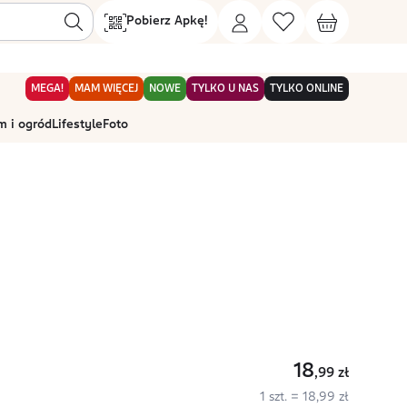
Pobierz Apkę!
MEGA!
MAM WIĘCEJ
NOWE
TYLKO U NAS
TYLKO ONLINE
 i ogród
Lifestyle
Foto
18
,99
zł
1 szt. = 18,99 zł