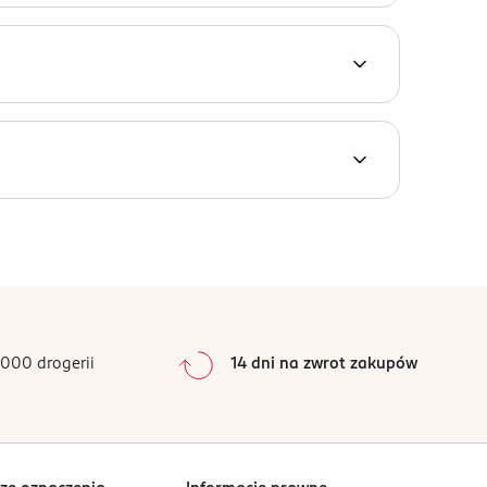
magają krok po kroku wypełniać obrazek
0
%
0
%
0
%
0
%
000 drogerii
14 dni na zwrot zakupów
0
%
Sortowanie wg
data: od najnowszej