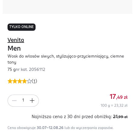
TYLKO ONLINE
Venita
Men
Wosk do włosów siwych, stylizująco-przyciemniający, ciemne
tony
75 g
nr kat.
2056112
(
1
)
17
,49
zł
100 g = 23,32 zł
Najniższa cena z 30 dni
przed obniżką:
21
,99
zł
Cena obowiązuje
30.07-12.08.26
lub do wyczerpania zapasów.