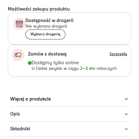
Możliwości zakupu produktu
Dostępność w drogerii
Nie wybrano drogerii
Wybierz drogerię
Zamów z dostawą
Szczegóły
Dostępny tylko online
U Ciebie zwykle w ciągu
2-3 dni
roboczych
Więcej o produkcie
Opis
Składniki
Odsiwiacz do włosów Venita Men w formie wosku, który
ekspresowo stylizuje i przyciemnia fryzurę. Doskonały