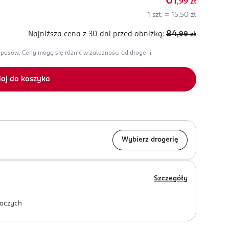
61
,99
zł
1 szt. = 15,50 zł
84
Najniższa cena z 30 dni
przed obniżką:
,99
zł
apasów.
Ceny mogą się różnić w zależności od drogerii.
aj do koszyka
Wybierz drogerię
Szczegóły
oczych