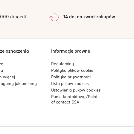
0
%
0
%
000 drogerii
14 dni na zwrot zakupów
0
%
Sortowanie wg
data: od najnowszej
ze oznaczenia
Informacje prawne
we
Regulaminy
ga
Polityka plików
cookie
 więcej
Polityka prywatności
agamy jak umiemy
Lista plików
cookies
Ustawienia plików
cookies
Punkt kontaktowy/
Point
of contact DSA