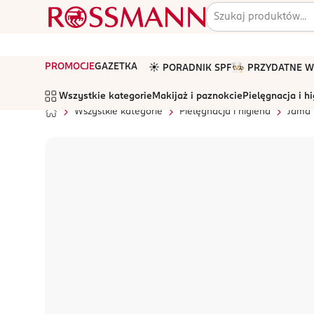
PROMOCJE
GAZETKA
☀️ PORADNIK SPF
🧑🏻‍🍳 PRZYDATNE
Wszystkie kategorie
Makijaż i paznokcie
Pielęgnacja i h
Wszystkie kategorie
Pielęgnacja i higiena
Jama 