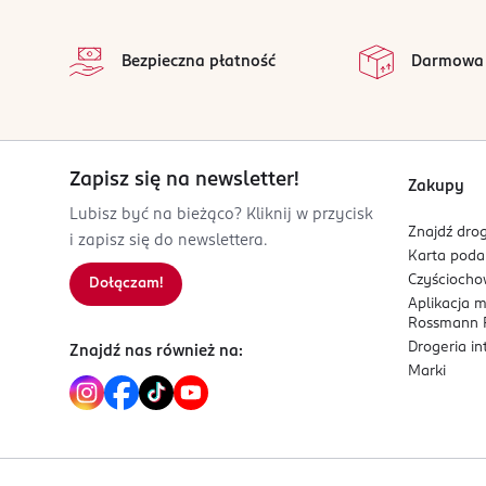
stopka
Frankfurter Straße 145
na 
61476
Wszystkie op
Bezpieczna płatność
Darmowa
Kronberg
www.pg.com
801258825
DE-Niemcy
Zapisz się na newsletter!
Kod EAN
Zakupy
8 006540 847299
Lubisz być na bieżąco? Kliknij w przycisk
Znajdź drog
i zapisz się do newslettera.
Karta pod
Czyścioch
Dołączam!
Aplikacja 
Rossmann P
Drogeria i
Znajdź nas również na:
Marki