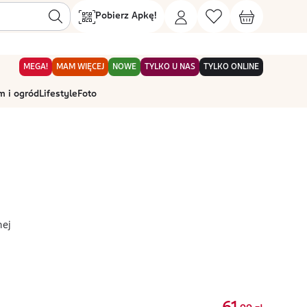
Pobierz Apkę!
MEGA!
MAM WIĘCEJ
NOWE
TYLKO U NAS
TYLKO ONLINE
 i ogród
Lifestyle
Foto
nej