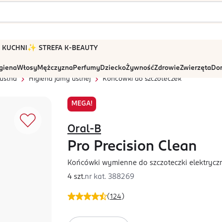
 W KUCHNI
✨ STREFA K-BEAUTY
igiena
Włosy
Mężczyzna
Perfumy
Dziecko
Żywność
Zdrowie
Zwierzęta
Dom
ustna
Higiena jamy ustnej
Końcówki do szczoteczek
MEGA!
Oral-B
Pro Precision Clean
Końcówki wymienne do szczoteczki elektrycz
4 szt.
nr kat.
388269
(
124
)