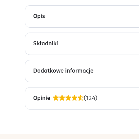
Opis
Włókna końcówek Precision Clean usuwają płytkę
manualnej. Oryginalne końcówki do szczoteczek O
Składniki
niedostępne dla włókien o okrągłym układzie. Wsk
należy wymienić końcówkę, aby zachować 100-pr
brak danych
B, z wyjątkiem szczoteczek Pulsonic i iO.
Dodatkowe informacje
PRZYGOTOWANIE I STOSOWANIE
brak danych
Opinie
(
124
)
OSTRZEŻENIA DOTYCZĄCE BEZPIECZEŃSTWA
nie dotyczy
PRODUCENT/PODMIOT ODPOWIEDZIALNY
Braun GmbH