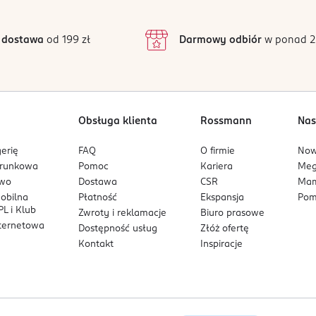
3
124 opinii
podstawie
inie są zweryfikowane zakupem.
2
 dostawa
od 199 zł
Darmowy odbiór
w ponad 2
1
Obsługa klienta
Rossmann
Nas
erię
FAQ
O firmie
No
arunkowa
Pomoc
Kariera
Me
owo
Dostawa
CSR
Mam
mobilna
Płatność
Ekspansja
Pom
L i Klub
Zwroty i reklamacje
Biuro prasowe
nternetowa
Dostępność usług
Złóż ofertę
Kontakt
Inspiracje