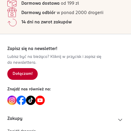
Darmowa dostawa
od 199 zł
udowodniona klinicznie - bielsze zęby już od 1 dnia*.
03-872 Warszawa
Wszystkie opinie są zweryfikowane zakupem.
Darmowy odbiór
w ponad 2000 drogerii
*Dzięki usuwaniu przebarwień powierzchniowych.
Kod EAN
Jak działają opinie?
14 dni na zwrot zakupów
8 700216 199254
5
0
%
Opakowanie zawiera 4 końcówki.
4
0
%
3
0
%
2
0
%
Zapisz się na newsletter!
1
0
%
Lubisz być na bieżąco? Kliknij w przycisk i zapisz się
do newslettera.
Dołączam!
Sortowanie wg
data: od najnowszej
Znajdź nas również na:
Zakupy