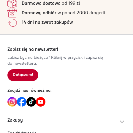
Opakowanie zawiera cztery końcówki. Ma możliwość
Procter&Gamble DS Polska sp. z o.o.
Darmowa dostawa
od 199 zł
Wszystkie opinie są zweryfikowane zakupem.
ponownego zamknięcia.
ul. Zabraniecka 20
Darmowy odbiór
w ponad 2000 drogerii
03-872 Warszawa
Jak działają opinie?
Produkt przeznaczony dla dorosłych.
14 dni na zwrot zakupów
5
0
%
Kod EAN
4
0
%
8 700216 199483
3
0
%
2
0
%
Zapisz się na newsletter!
1
0
%
Lubisz być na bieżąco? Kliknij w przycisk i zapisz się
do newslettera.
Dołączam!
Sortowanie wg
data: od najnowszej
Znajdź nas również na:
Zakupy