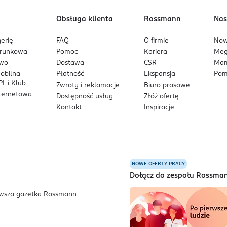
Obsługa klienta
Rossmann
Nas
erię
FAQ
O firmie
No
arunkowa
Pomoc
Kariera
Me
owo
Dostawa
CSR
Mam
mobilna
Płatność
Ekspansja
Pom
L i Klub
Zwroty i reklamacje
Biuro prasowe
nternetowa
Dostępność usług
Złóż ofertę
Kontakt
Inspiracje
NOWE OFERTY PRACY
a
Dołącz do zespołu Rossma