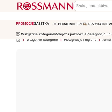
PROMOCJE
GAZETKA
☀️ PORADNIK SPF
🧑🏻‍🍳 PRZYDATNE
Wszystkie kategorie
Makijaż i paznokcie
Pielęgnacja i h
Wszystkie kategorie
Pielęgnacja i higiena
Jama 