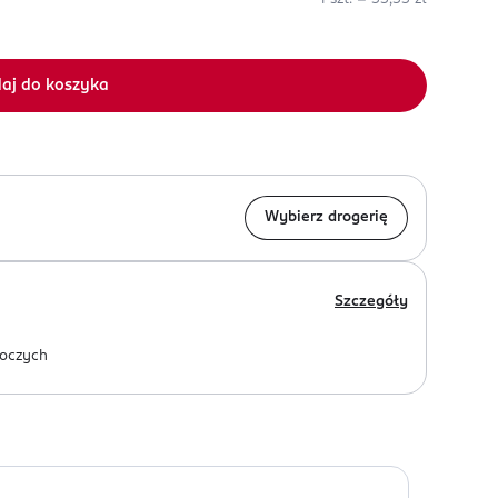
aj do koszyka
Wybierz drogerię
Szczegóły
oczych