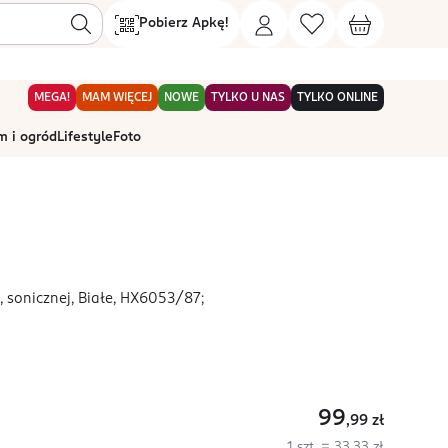
Pobierz Apkę!
MEGA!
MAM WIĘCEJ
NOWE
TYLKO U NAS
TYLKO ONLINE
 i ogród
Lifestyle
Foto
 sonicznej, Białe, HX6053/87;
99
,99
zł
1 szt. = 33,33 zł