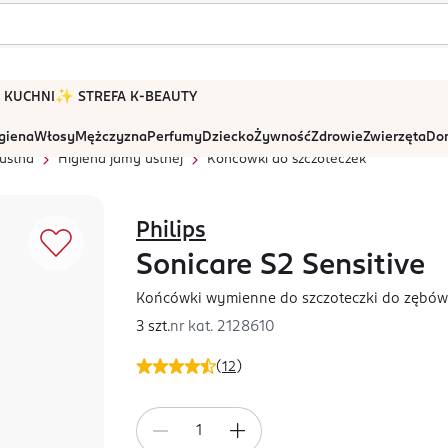
 W KUCHNI
✨ STREFA K-BEAUTY
igiena
Włosy
Mężczyzna
Perfumy
Dziecko
Żywność
Zdrowie
Zwierzęta
Dom
ustna
Higiena jamy ustnej
Końcówki do szczoteczek
Philips
Sonicare S2 Sensitive
Końcówki wymienne do szczoteczki do zębów,
3 szt.
nr kat.
2128610
(
12
)