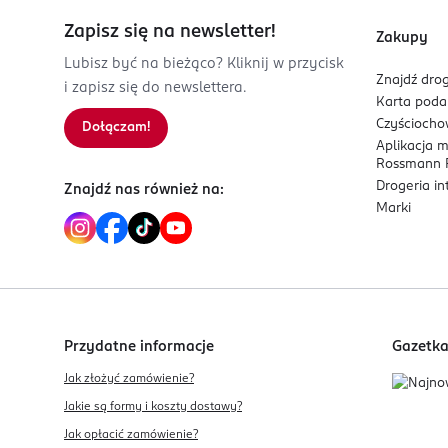
Zapisz się na newsletter!
Zakupy
Lubisz być na bieżąco? Kliknij w przycisk
Znajdź drog
i zapisz się do newslettera.
Karta pod
Czyścioch
Dołączam!
Aplikacja 
Rossmann P
Drogeria i
Znajdź nas również na:
Marki
Przydatne informacje
Gazetk
Jak złożyć zamówienie?
Jakie są formy i koszty dostawy?
Jak opłacić zamówienie?