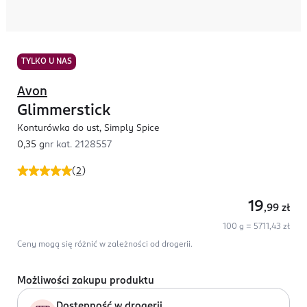
TYLKO U NAS
Avon
Glimmerstick
Konturówka do ust, Simply Spice
0,35 g
nr kat.
2128557
(
2
)
19
,99
zł
100 g = 5711,43 zł
Ceny mogą się różnić w zależności od drogerii.
Możliwości zakupu produktu
Dostępność w drogerii