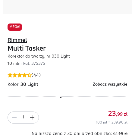
MEGA!
Rimmel
Multi Tasker
Korektor do twarzy, nr 030 Light
10 ml
nr kat.
375375
(
44
)
Kolor:
30 Light
Zobacz wszystkie
23
,99
zł
100 ml = 239,90 zł
Najniższa cena z 30 dni
przed obniżką:
41
,99
zł