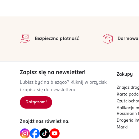
- Za sprawą swoich wodoodpornych właściwości ko
press@cotyinc.com
33158717200
stopka
FR-Francja
na 
Wszystkie op
Kod EAN
Bezpieczna płatność
Darmowa
3 616301 273165
Zapisz się na newsletter!
Zakupy
Lubisz być na bieżąco? Kliknij w przycisk
Znajdź drog
i zapisz się do newslettera.
Karta pod
Czyścioch
Dołączam!
Aplikacja 
Rossmann P
Drogeria i
Znajdź nas również na:
Marki