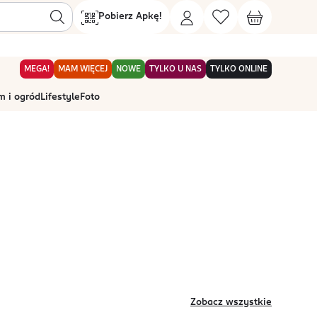
Pobierz Apkę!
MEGA!
MAM WIĘCEJ
NOWE
TYLKO U NAS
TYLKO ONLINE
 i ogród
Lifestyle
Foto
Zobacz wszystkie