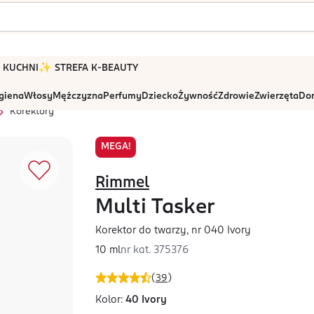
 W KUCHNI
✨ STREFA K-BEAUTY
igiena
Włosy
Mężczyzna
Perfumy
Dziecko
Żywność
Zdrowie
Zwierzęta
Dom
Korektory
MEGA!
Rimmel
Multi Tasker
Korektor do twarzy, nr 040 Ivory
10 ml
nr kat.
375376
(
39
)
Kolor:
40 Ivory