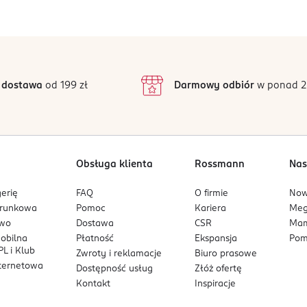
Jak działają opinie?
rektor nie ściera się ani nie rozmazuje
5
4,6
/5
4
3
39 opinii
podstawie
inie są zweryfikowane zakupem.
2
 dostawa
od 199 zł
Darmowy odbiór
w ponad 2
1
Obsługa klienta
Rossmann
Nas
erię
FAQ
O firmie
No
arunkowa
Pomoc
Kariera
Me
owo
Dostawa
CSR
Mam
mobilna
Płatność
Ekspansja
Pom
L i Klub
Zwroty i reklamacje
Biuro prasowe
nternetowa
Dostępność usług
Złóż ofertę
Kontakt
Inspiracje