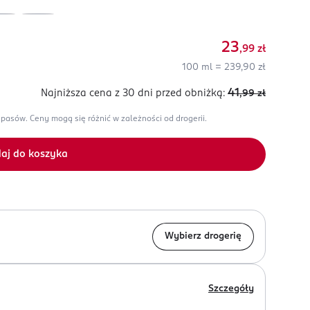
23
,99
zł
100 ml = 239,90 zł
41
Najniższa cena z 30 dni
przed obniżką:
,99
zł
apasów.
Ceny mogą się różnić w zależności od drogerii.
aj do koszyka
Wybierz drogerię
Szczegóły