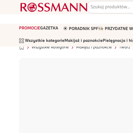
PROMOCJE
GAZETKA
☀️ PORADNIK SPF
🧑🏻‍🍳 PRZYDATNE
Wszystkie kategorie
Makijaż i paznokcie
Pielęgnacja i h
Wszystkie kategorie
Makijaż i paznokcie
Twarz