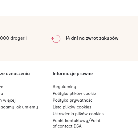
0
%
0
%
0
%
0
%
000 drogerii
14 dni na zwrot zakupów
0
%
Sortowanie wg
data: od najnowszej
ze oznaczenia
Informacje prawne
we
Regulaminy
ga
Polityka plików
cookie
 więcej
Polityka prywatności
agamy jak umiemy
Lista plików
cookies
Ustawienia plików
cookies
Punkt kontaktowy/
Point
of contact DSA