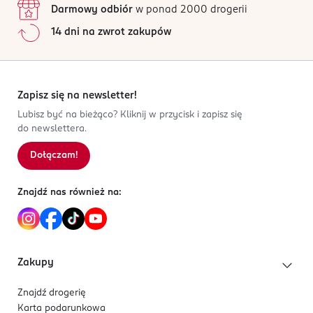
Produkt ten to praktyczny i elegancki dodatek, który
Darmowy odbiór
w ponad 2000 drogerii
PL-Polska
Jak działają opinie?
sprawia, że każda chwila pielęgnacji staje się
14 dni na zwrot zakupów
przyjemnością.
Kod EAN
5
0
%
3 031445 008730
4
0
%
3
0
%
2
0
%
Zapisz się na newsletter!
1
0
%
Lubisz być na bieżąco? Kliknij w przycisk i zapisz się
do newslettera.
Dołączam!
Sortowanie wg
data: od najnowszej
Znajdź nas również na:
Zakupy
Znajdź drogerię
Karta podarunkowa