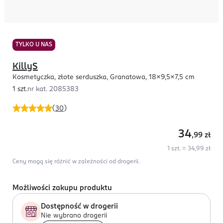
TYLKO U NAS
KillyS
Kosmetyczka, złote serduszka, Granatowa, 18x9,5x7,5 cm
1 szt.
nr kat.
2085383
(
30
)
34
,99
zł
1 szt. = 34,99 zł
Ceny mogą się różnić w zależności od drogerii.
Możliwości zakupu produktu
Dostępność w drogerii
Nie wybrano drogerii