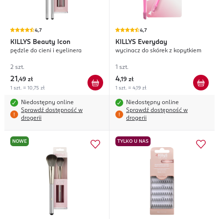
4,7
4,7
KILLYS
Beauty Icon
KILLYS
Everyday
pędzle do cieni i eyelinera
wycinacz do skórek z kopytkiem
2 szt.
1 szt.
21
4
,
49 zł
,
19 zł
1 szt. = 10,75 zł
1 szt. = 4,19 zł
Niedostępny online
Niedostępny online
Sprawdź dostępność w
Sprawdź dostępność w
drogerii
drogerii
NOWE
TYLKO U NAS