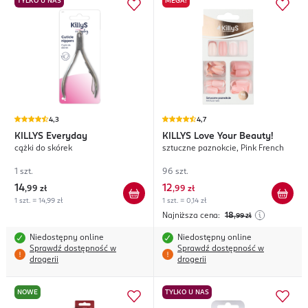
TYLKO U NAS
MEGA!
4,3
4,7
KILLYS
Everyday
KILLYS
Love Your Beauty!
cążki do skórek
sztuczne paznokcie, Pink French
1 szt.
96 szt.
14
12
,
99 zł
,
99 zł
1 szt. = 14,99 zł
1 szt. = 0,14 zł
Najniższa cena:
18
,99
zł
Niedostępny online
Niedostępny online
Sprawdź dostępność w
Sprawdź dostępność w
drogerii
drogerii
NOWE
TYLKO U NAS