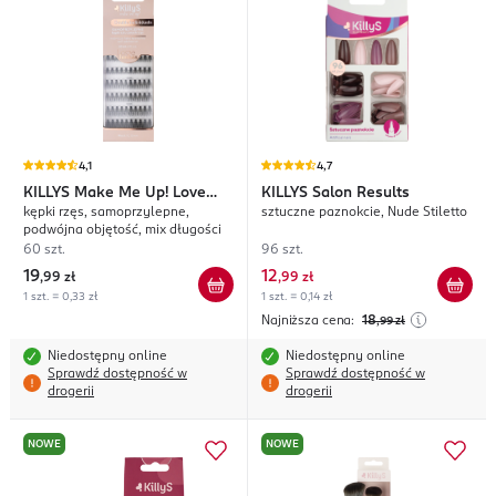
4,1
4,7
KILLYS
Make Me Up! Love
KILLYS
Salon Results
kępki rzęs, samoprzylepne,
sztuczne paznokcie, Nude Stiletto
Lashes
podwójna objętość, mix długości
60 szt.
96 szt.
19
12
,
99 zł
,
99 zł
1 szt. = 0,33 zł
1 szt. = 0,14 zł
Najniższa cena:
18
,99
zł
Niedostępny online
Niedostępny online
Sprawdź dostępność w
Sprawdź dostępność w
drogerii
drogerii
NOWE
NOWE