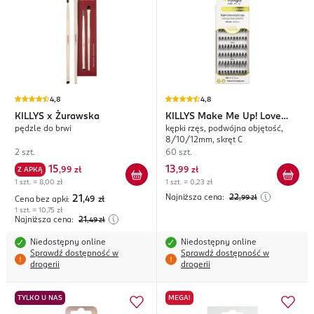
4,8
4,8
KILLYS
x Żurawska
KILLYS
Make Me Up! Love
pędzle do brwi
kępki rzęs, podwójna objętość,
Lashes
8/10/12mm, skręt C
2 szt.
60 szt.
15
13
Z APKĄ
,
99 zł
,
99 zł
1 szt. = 8,00 zł
1 szt. = 0,23 zł
Najniższa cena:
22
21
,99
zł
Cena bez apki:
,49
zł
1 szt. = 10,75 zł
Najniższa cena:
21
,49
zł
Niedostępny online
Niedostępny online
Sprawdź dostępność w
Sprawdź dostępność w
drogerii
drogerii
TYLKO U NAS
MEGA!