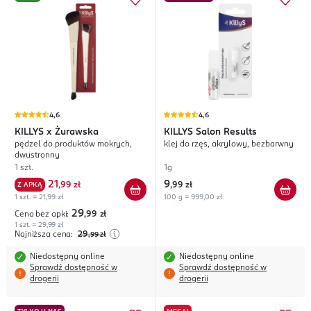
4,6
4,6
KILLYS
x Żurawska
KILLYS
Salon Results
pędzel do produktów mokrych,
klej do rzęs, akrylowy, bezbarwny
dwustronny
1 szt.
1g
21
9
Z APKĄ
,
99 zł
,
99 zł
1 szt. = 21,99 zł
100 g = 999,00 zł
29
Cena bez apki:
,99
zł
1 szt. = 29,99 zł
Najniższa cena:
29
,99
zł
Niedostępny online
Niedostępny online
Sprawdź dostępność w
Sprawdź dostępność w
drogerii
drogerii