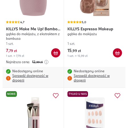
4,7
5,0
KILLYS
Make Me Up! Bamboo
KILLYS
Espresso Makeup
gąbka do makijażu, z ekstraktem z
gąbka do makijażu
Collection
bambusa
1 szt.
1 szt.
7
15
,
79 zł
,
99 zł
1 szt. = 7,79 zł
1 szt. = 15,99 zł
Najniższa cena:
12
,99
zł
Niedostępny online
Niedostępny online
Sprawdź dostępność w
Sprawdź dostępność w
drogerii
drogerii
NOWE
TYLKO U NAS