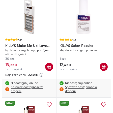
4,9
4,3
KILLYS
Make Me Up! Love
KILLYS
Salon Results
kępki sztucznych rzęs, potrójne,
klej do sztucznych paznokci
Lashes
różne długości
30 szt.
1 szt.
13
12
,
99 zł
,
49 zł
1 szt. = 0,47 zł
1 szt. = 12,49 zł
Najniższa cena:
22
,99
zł
Niedostępny online
Niedostępny online
Sprawdź dostępność w
Sprawdź dostępność w
drogerii
drogerii
NOWE
NOWE