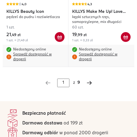
4,0
4,3
KILLYS
Beauty Icon
KILLYS
Make Me Up! Love
pędzel do pudru i rozświetlacza
kępki sztucznych rzęs,
Lashes
samoprzylepne, mix długości
1 szt.
60 szt.
21
19
,
49 zł
,
99 zł
1 szt. = 21,49 zł
1 szt. = 0,33 zł
Niedostępny online
Niedostępny online
Sprawdź dostępność w
Sprawdź dostępność w
drogerii
drogerii
z
9
stopka
Bezpieczna płatność
Darmowa dostawa
od 199 zł
Darmowy odbiór
w ponad 2000 drogerii