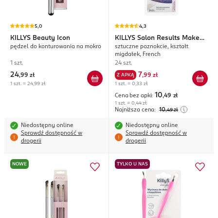
5,0
4,3
KILLYS
Beauty Icon
KILLYS
Salon Results Make
pędzel do konturowania na mokro
sztuczne paznokcie, kształt
Your Nails!
migdałek, French
1 szt.
24 szt.
24
7
,
99 zł
Z APKĄ
,
99 zł
1 szt. = 24,99 zł
1 szt. = 0,33 zł
10
Cena bez apki:
,49
zł
1 szt. = 0,44 zł
Najniższa cena:
10
,49
zł
Niedostępny online
Niedostępny online
Sprawdź dostępność w
Sprawdź dostępność w
drogerii
drogerii
NOWE
TYLKO U NAS