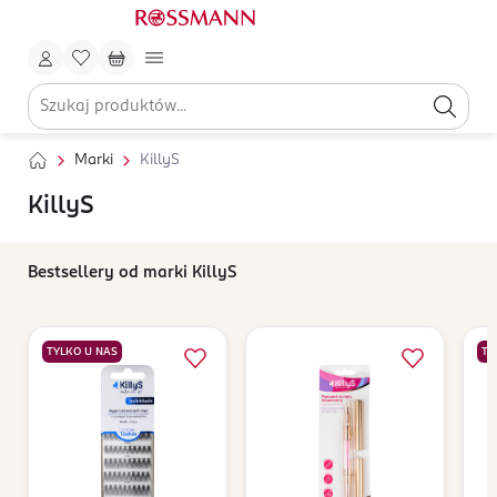
Marki
KillyS
KillyS
Bestsellery od marki KillyS
TYLKO U NAS
TY