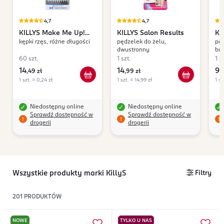
4,7
4,7
KILLYS
Make Me Up!
KILLYS
Salon Results
KI
kępki rzęs, różne długości
pędzelek do żelu,
pęd
Love Lashes
dwustronny
brw
60 szt.
1 szt.
1 sz
14
14
9
,
49 zł
,
99 zł
,
4
1 szt. = 0,24 zł
1 szt. = 14,99 zł
1 sz
Niedostępny online
Niedostępny online
Sprawdź dostępność w
Sprawdź dostępność w
drogerii
drogerii
Wszystkie produkty marki KillyS
Filtry
201
PRODUKTÓW
NOWE
TYLKO U NAS