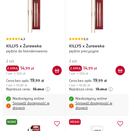
4,3
5,0
KILLYS
x Żurawska
KILLYS
x Żurawska
pędzle do blenderowania
pędzle precyzyjne
2 szt.
2 szt.
14
14
Z APKĄ
,
99 zł
Z APKĄ
,
99 zł
1 szt. = 7,50 zł
1 szt. = 7,50 zł
19
19
Cena bez apki:
,99
zł
Cena bez apki:
,99
zł
1 szt. = 10,00 zł
1 szt. = 10,00 zł
Najniższa cena:
19
Najniższa cena:
19
,99
zł
,99
zł
Niedostępny online
Niedostępny online
Sprawdź dostępność w
Sprawdź dostępność w
drogerii
drogerii
NOWE
MEGA!