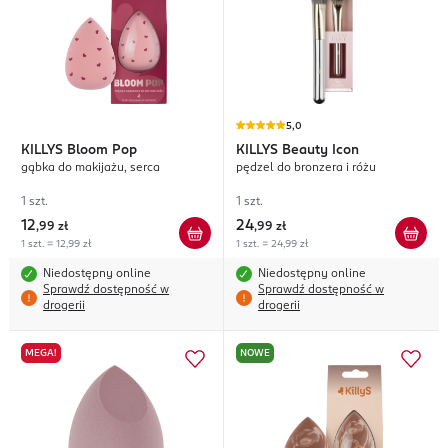
5,0
KILLYS
Bloom Pop
KILLYS
Beauty Icon
gąbka do makijażu, serca
pędzel do bronzera i różu
1 szt.
1 szt.
12
24
,
99 zł
,
99 zł
1 szt. = 12,99 zł
1 szt. = 24,99 zł
Niedostępny online
Niedostępny online
Sprawdź dostępność w
Sprawdź dostępność w
drogerii
drogerii
MEGA!
NOWE