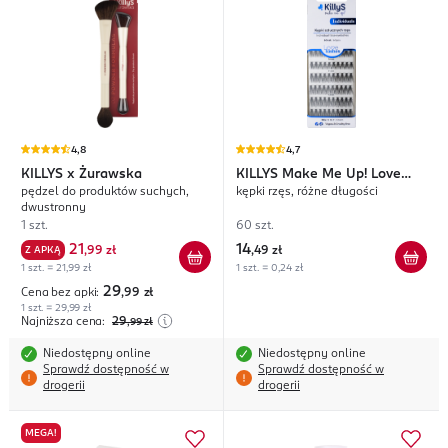
4,8
4,7
KILLYS
x Żurawska
KILLYS
Make Me Up! Love
pędzel do produktów suchych,
kępki rzęs, różne długości
Lashes
dwustronny
1 szt.
60 szt.
21
14
Z APKĄ
,
99 zł
,
49 zł
1 szt. = 21,99 zł
1 szt. = 0,24 zł
29
Cena bez apki:
,99
zł
1 szt. = 29,99 zł
Najniższa cena:
29
,99
zł
Niedostępny online
Niedostępny online
Sprawdź dostępność w
Sprawdź dostępność w
drogerii
drogerii
MEGA!