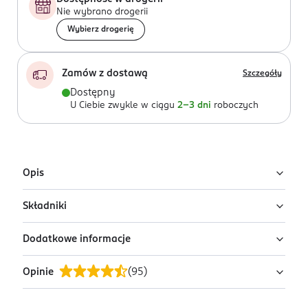
Nie wybrano drogerii
Wybierz drogerię
Zamów z dostawą
Szczegóły
Dostępny
U Ciebie zwykle w ciągu
2-3 dni
roboczych
Opis
Składniki
Akrylowy i bezbarwny klej bezpiecznie mocuje do
powieki sztuczne rzęsy lub kępki. Jest łatwy w aplikacji
Dodatkowe informacje
i dobrze łączy się ze skórą. Nie powoduje podrażnień, a
Acrylates/Ethylhexyl Acrylate Copolymer, Aqua,
dzięki swojej wodoodporności sprawdza się również w
Propylene Glycol, Phenoxyethanol, Ethylhexylglycerin
Opinie
(
95
)
zmiennych warunkach atmosferycznych. Spektakularny
PRZYGOTOWANIE I STOSOWANIE
efekt otrzymany po przyklejeniu rzęs lub kępek rzęs
Na pasku rzęs dokładnie rozprowadź klej (końcówkę