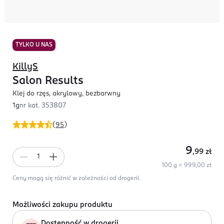
TYLKO U NAS
KillyS
Salon Results
Klej do rzęs, akrylowy, bezbarwny
1g
nr kat.
353807
(
95
)
9
,99
zł
100 g = 999,00 zł
Ceny mogą się różnić w zależności od drogerii.
Możliwości zakupu produktu
Dostępność w drogerii