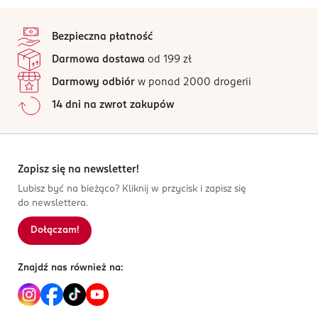
klejem KILLYS utrzymuje się przez wiele godzin.
kępki zanurz w kleju). Odczekaj 30 s. Przytrzymując
4,6
stopka
rzęsy pęsetą, przyklej je możliwie najbliżej linii
/5
naturalnych rzęs. Delikatnie dociśnij.
Bezpieczna płatność
95 opinii
na podstawie
Darmowa dostawa
od 199 zł
OSTRZEŻENIA DOTYCZĄCE BEZPIECZEŃSTWA
Wszystkie opinie są zweryfikowane zakupem.
nie dotyczy
Darmowy odbiór
w ponad 2000 drogerii
Jak działają opinie?
14 dni na zwrot zakupów
PRODUCENT/PODMIOT ODPOWIEDZIALNY
5
0
%
INTER-VION SA
4
0
%
ul. Łopuszańska 95
3
0
%
02-457
2
0
%
Zapisz się na newsletter!
Warszawa
1
0
%
Lubisz być na bieżąco? Kliknij w przycisk i zapisz się
kontakt@inter-vion.com
do newslettera.
447246105
PL-Polska
Dołączam!
Sortowanie wg
data: od najnowszej
Kod EAN
Znajdź nas również na:
3 031445 002301