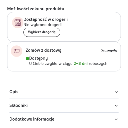
Możliwości zakupu produktu
Dostępność w drogerii
Nie wybrano drogerii
Wybierz drogerię
Zamów z dostawą
Szczegóły
Dostępny
U Ciebie zwykle w ciągu
2-3 dni
roboczych
Opis
Składniki
Ultralekki krem ochronny Dax Sun Vital SPF
50+
Dodatkowe informacje
Ingredients: : AQUA, OCTOCRYLENE, BUTYL
Ultralekki krem SPF 50+ do twarzy i ciała, który
METHOXYDIBENZOYLMETHANE, C12-15 ALKYL LACTATE,