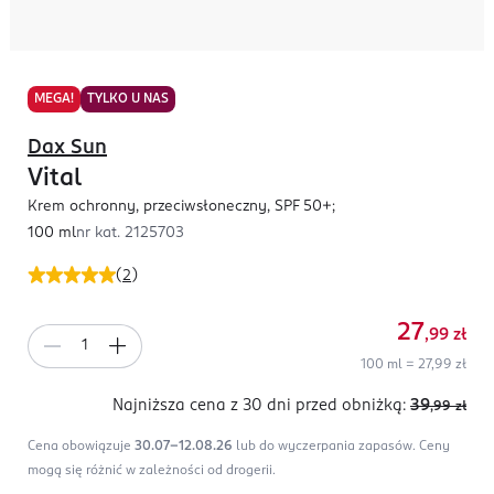
MEGA!
TYLKO U NAS
Dax Sun
Vital
Krem ochronny, przeciwsłoneczny, SPF 50+;
100 ml
nr kat.
2125703
(
2
)
27
,99
zł
100 ml = 27,99 zł
Najniższa cena z 30 dni
przed obniżką:
39
,99
zł
Cena obowiązuje
30.07-12.08.26
lub do wyczerpania zapasów.
Ceny
mogą się różnić w zależności od drogerii.