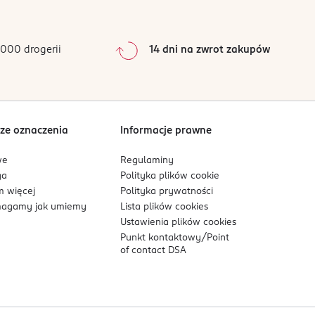
0
%
u, spoceniu się czy użyciu ręcznika.
0
%
0
%
000 drogerii
14 dni na zwrot zakupów
0
%
Sortowanie wg
data: od najnowszej
ze oznaczenia
Informacje prawne
we
Regulaminy
ga
Polityka plików
cookie
 więcej
Polityka prywatności
agamy jak umiemy
Lista plików
cookies
Ustawienia plików
cookies
Punkt kontaktowy/
Point
of contact DSA