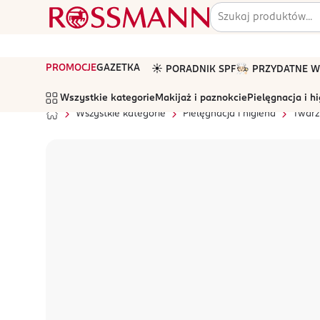
PROMOCJE
GAZETKA
☀️ PORADNIK SPF
🧑🏻‍🍳 PRZYDATNE
Wszystkie kategorie
Makijaż i paznokcie
Pielęgnacja i h
Wszystkie kategorie
Pielęgnacja i higiena
Twarz