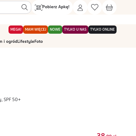
Pobierz Apkę!
MEGA!
MAM WIĘCEJ
NOWE
TYLKO U NAS
TYLKO ONLINE
 i ogród
Lifestyle
Foto
y, SPF 50+