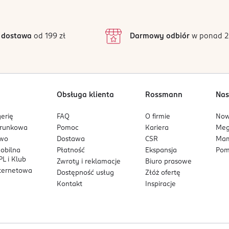
4
utrzymać odpowiedni poziom ochrony, przede wszystkim po pływani
3
48 opinii
podstawie
inie są zweryfikowane zakupem.
ularów przeciwsłonecznych.
2
 wrażliwej na słońce, testowany pod kontrolą dermatologiczną.
 dostawa
od 199 zł
Darmowy odbiór
w ponad 2
symalnego nasłonecznienia
1
osowane do twojego typu skóry.
utrzymać odpowiedni poziom ochrony.
łych dzieci.
Obsługa klienta
Rossmann
Nas
niebezpieczne.
erię
FAQ
O firmie
No
arunkowa
Pomoc
Kariera
Me
owo
Dostawa
CSR
Mam
mobilna
Płatność
Ekspansja
Pom
L i Klub
Zwroty i reklamacje
Biuro prasowe
nternetowa
Dostępność usług
Złóż ofertę
Kontakt
Inspiracje