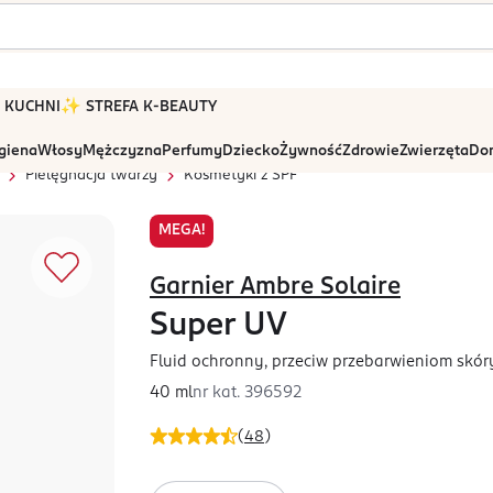
 W KUCHNI
✨ STREFA K-BEAUTY
igiena
Włosy
Mężczyzna
Perfumy
Dziecko
Żywność
Zdrowie
Zwierzęta
Dom
Pielęgnacja twarzy
Kosmetyki z SPF
MEGA!
Garnier Ambre Solaire
Super UV
Fluid ochronny, przeciw przebarwieniom skór
40 ml
nr kat.
396592
(
48
)