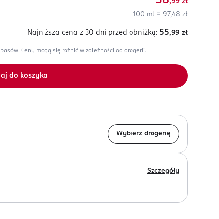
38
,99
zł
100 ml = 97,48 zł
55
Najniższa cena z 30 dni
przed obniżką:
,99
zł
apasów.
Ceny mogą się różnić w zależności od drogerii.
aj do koszyka
Wybierz drogerię
Szczegóły