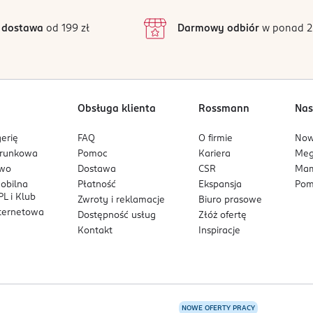
3
83 opinii
podstawie
 do innych celów niż te, do których produkt jest przeznaczony.
inie są zweryfikowane zakupem.
2
 dostawa
od 199 zł
Darmowy odbiór
w ponad 2
1
Obsługa klienta
Rossmann
Nas
erię
FAQ
O firmie
No
arunkowa
Pomoc
Kariera
Me
owo
Dostawa
CSR
Mam
mobilna
Płatność
Ekspansja
Pom
L i Klub
Zwroty i reklamacje
Biuro prasowe
nternetowa
Dostępność usług
Złóż ofertę
Kontakt
Inspiracje
NOWE OFERTY PRACY