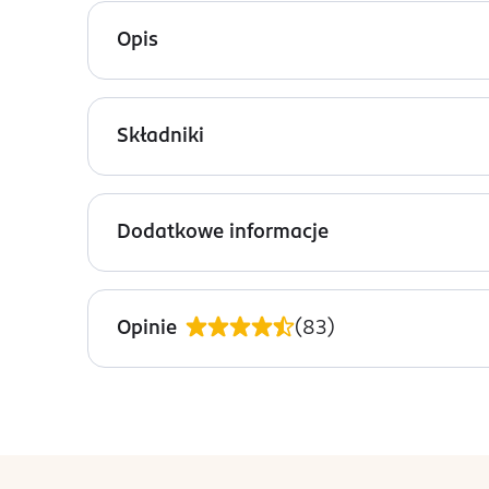
Opis
Mgiełka do twarzy SPF 50+ Garnier Vitamin C wz
promieniowania UV. Zapobiega przebarwieniom i r
Składniki
Mgiełka UV do twarzy posiada transparentną for
Butane, Aqua / Water, Isopropyl Myristate, Glyce
jest produktem wegańskim.
Methoxydibenzoylmethane, C12-15 Alkyl Benzoate,
Dodatkowe informacje
PEG-8 Laurate, PEG-20 Glyceryl Isostearate, Polygl
*witamina Cg - pochodna witaminy C.
Disteardimonium Hectorite, Lemon Fruit Extract, 
PRZYGOTOWANIE I STOSOWANIE
Przed użyciem dobrze wstrząsnąć. Podczas aplikacj
Opinie
(
83
)
Rozpyl równomiernie na całej twarzy z odległośc
OSTRZEŻENIA DOTYCZĄCE BEZPIECZEŃSTWA
Skrajnie łatwopalny aerozol. Pojemnik pod ciśnie
otwartego ognia i innych źródeł zapłonu. Nie pal
stopka
Chronić przed świtałem słonecznym. Nie wystawiać