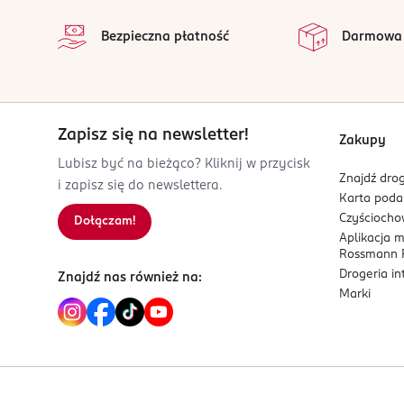
na 
na podrażnioną skórę. Nie wdychać. Nie stosować
Wszystkie op
Bezpieczna płatność
Darmowa
pomieszczeniach.
PRODUCENT/PODMIOT ODPOWIEDZIALNY
L'Oréal Polska sp. z o.o.
ul. Grzybowska 62
Zapisz się na newsletter!
00-844 Warszawa
Zakupy
Lubisz być na bieżąco? Kliknij w przycisk
Kod EAN
Znajdź drog
i zapisz się do newslettera.
3 600542 626729
Karta pod
Czyścioch
Dołączam!
Aplikacja 
Rossmann P
Drogeria i
Znajdź nas również na:
Marki