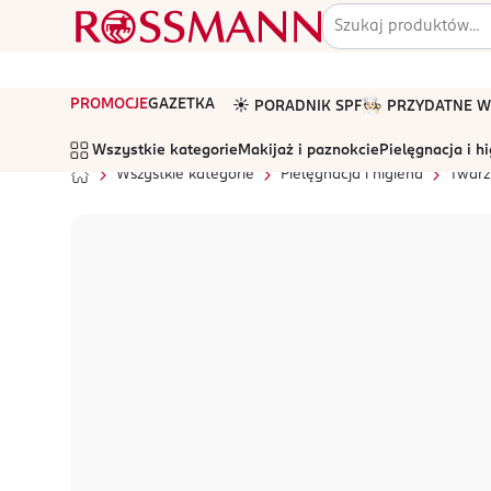
PROMOCJE
GAZETKA
☀️ PORADNIK SPF
🧑🏻‍🍳 PRZYDATNE
Wszystkie kategorie
Makijaż i paznokcie
Pielęgnacja i h
Wszystkie kategorie
Pielęgnacja i higiena
Twarz