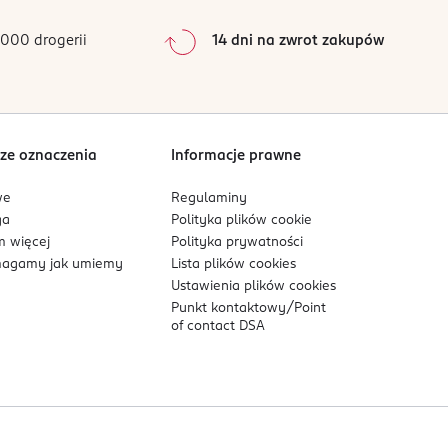
0
%
 Stosować w dobrze wentylowanych
0
%
000 drogerii
14 dni na zwrot zakupów
0
%
Sortowanie wg
data: od najnowszej
ze oznaczenia
Informacje prawne
we
Regulaminy
ga
Polityka plików
cookie
 więcej
Polityka prywatności
agamy jak umiemy
Lista plików
cookies
Ustawienia plików
cookies
Punkt kontaktowy/
Point
of contact DSA