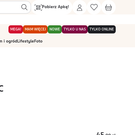
Pobierz Apkę!
MEGA!
MAM WIĘCEJ
NOWE
TYLKO U NAS
TYLKO ONLINE
 i ogród
Lifestyle
Foto
C