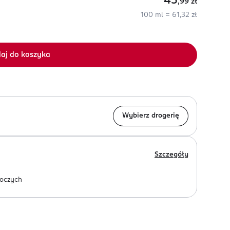
45
,99
zł
100 ml = 61,32 zł
aj do koszyka
Wybierz drogerię
Szczegóły
oczych