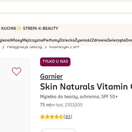
 W KUCHNI
✨ STREFA K-BEAUTY
igiena
Włosy
Mężczyzna
Perfumy
Dziecko
Żywność
Zdrowie
Zwierzęta
Dom
Pielęgnacja twarzy
Kosmetyki z SPF
TYLKO U NAS
Garnier
Skin Naturals Vitamin 
Mgiełka do twarzy, ochronna, SPF 50+
75 ml
nr kat.
2103205
(
83
)