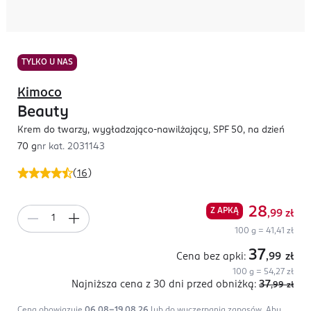
TYLKO U NAS
Kimoco
Beauty
Krem do twarzy, wygładzająco-nawilżający, SPF 50, na dzień
70 g
nr kat.
2031143
(
16
)
28
Z APKĄ
,99
zł
100 g = 41,41 zł
37
Cena bez apki:
,99
zł
100 g = 54,27 zł
Najniższa cena z 30 dni
przed obniżką:
37
,99
zł
Cena obowiązuje
06.08-19.08.26
lub do wyczerpania zapasów.
Aby