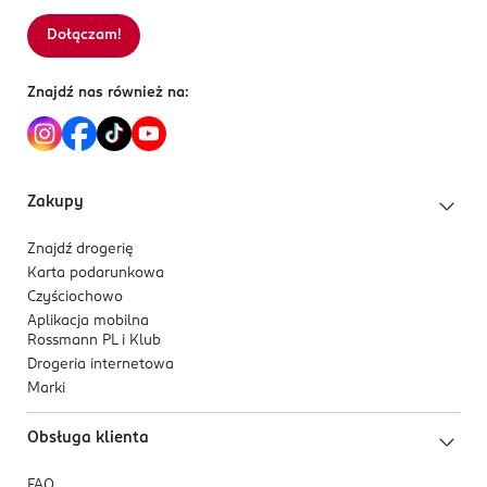
15-399 Białystok
Dołączam!
Sortowanie wg
data: od najnowszej
Kod EAN
5 903794 195691
Znajdź nas również na:
Zakupy
Znajdź drogerię
Karta podarunkowa
Czyściochowo
Aplikacja mobilna
Rossmann PL i Klub
Drogeria internetowa
Marki
Obsługa klienta
FAQ