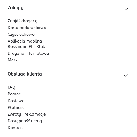
w celu utrzymania ochrony.
3 600551 181684
Zakupy
* Test konsumencki, 165 ochotników.
Znajdź drogerię
** Badanie kliniczne, 34 badanych, 56 dni.
Karta podarunkowa
Czyściochowo
Aplikacja mobilna
Rossmann PL i Klub
Drogeria internetowa
Marki
Obsługa klienta
FAQ
Pomoc
Dostawa
Płatność
Zwroty i reklamacje
Dostępność usług
Kontakt