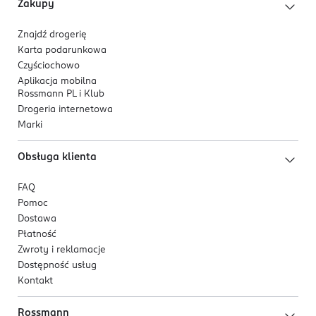
Zakupy
Orien Trade OÜ
Puiestee 2
Znajdź drogerię
50303
Karta podarunkowa
Tartu
Czyściochowo
info@orientrade.com
Aplikacja mobilna
37251902620
Rossmann PL i Klub
EE-Estonia
Drogeria internetowa
Marki
Kod EAN
8 809835 060058
Obsługa klienta
FAQ
Pomoc
Dostawa
Płatność
Zwroty i reklamacje
Dostępność usług
Kontakt
Rossmann