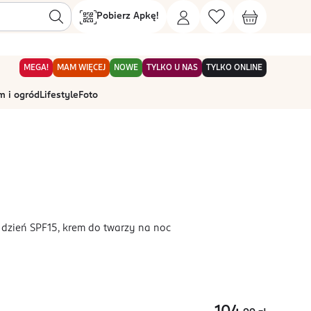
Pobierz Apkę!
MEGA!
MAM WIĘCEJ
NOWE
TYLKO U NAS
TYLKO ONLINE
 i ogród
Lifestyle
Foto
dzień SPF15, krem do twarzy na noc