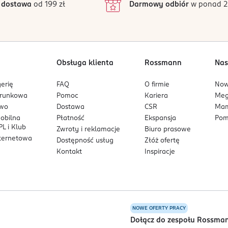
 dostawa
od 199 zł
Darmowy odbiór
w ponad 2
1
Obsługa klienta
Rossmann
Nas
erię
FAQ
O firmie
No
arunkowa
Pomoc
Kariera
Me
owo
Dostawa
CSR
Mam
mobilna
Płatność
Ekspansja
Pom
L i Klub
Zwroty i reklamacje
Biuro prasowe
nternetowa
Dostępność usług
Złóż ofertę
Kontakt
Inspiracje
NOWE OFERTY PRACY
a
Dołącz do zespołu Rossma