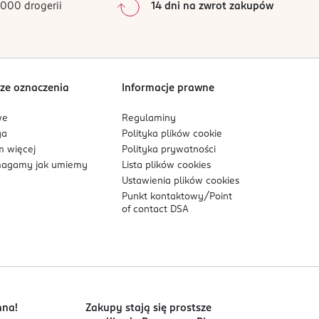
000 drogerii
14 dni na zwrot zakupów
0
%
Sortowanie wg
data: od najnowszej
ze oznaczenia
Informacje prawne
we
Regulaminy
ga
Polityka plików
cookie
 więcej
Polityka prywatności
agamy jak umiemy
Lista plików
cookies
Ustawienia plików
cookies
Punkt kontaktowy/
Point
of contact DSA
nna!
Zakupy stają się prostsze