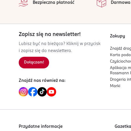
PRODUCENT/PODMIOT ODPOWIEDZIALNY
Bezpieczna płatność
Darmowa
Beiersdorf AG
Beiersdorfstraße 1-9
22529
Hamburg
Zapisz się na newsletter!
onlinerelations@beiersdorf.com
Zakupy
00494049090
Lubisz być na bieżąco? Kliknij w przycisk
Znajdź drog
DE-Niemcy
i zapisz się do newslettera.
Karta pod
Kod EAN
Czyścioch
Dołączam!
Aplikacja 
5 900017 099163
Rossmann P
Drogeria i
Znajdź nas również na:
Marki
Przydatne informacje
Gazetk