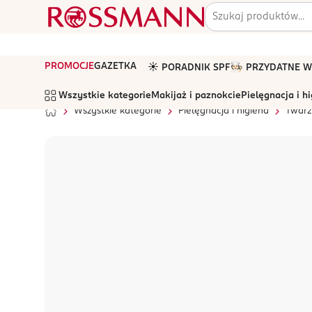
PROMOCJE
GAZETKA
☀️ PORADNIK SPF
🧑🏻‍🍳 PRZYDATNE
Wszystkie kategorie
Makijaż i paznokcie
Pielęgnacja i h
Wszystkie kategorie
Pielęgnacja i higiena
Twarz