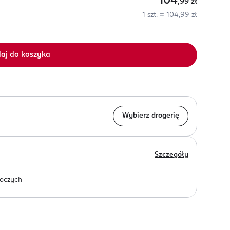
104
,99
zł
1 szt. = 104,99 zł
aj do koszyka
Wybierz drogerię
Szczegóły
oczych