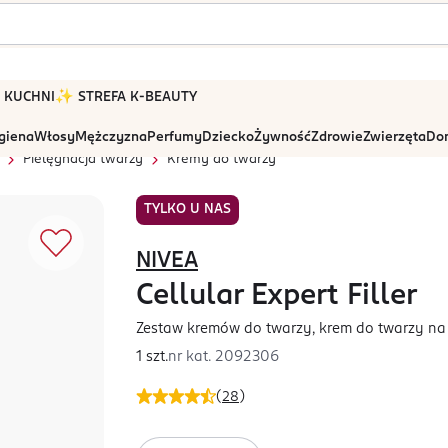
 W KUCHNI
✨ STREFA K-BEAUTY
igiena
Włosy
Mężczyzna
Perfumy
Dziecko
Żywność
Zdrowie
Zwierzęta
Dom
Pielęgnacja twarzy
Kremy do twarzy
TYLKO U NAS
NIVEA
Cellular Expert Filler
Zestaw kremów do twarzy, krem do twarzy na 
1 szt.
nr kat.
2092306
(
28
)