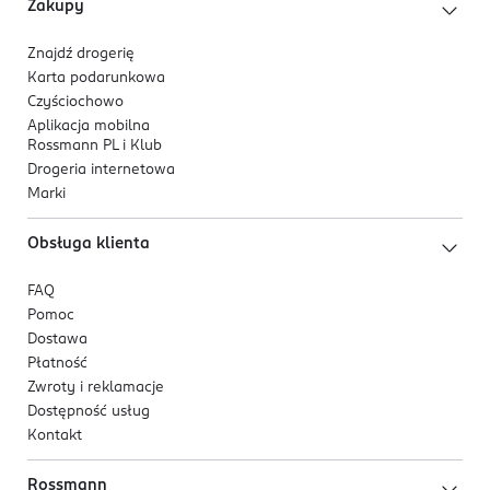
Zakupy
* Test samooceny w grupie 30 kobiet (100% alergicy)
po 4 tygodniach stosowania.
Znajdź drogerię
Karta podarunkowa
Czyściochowo
Aplikacja mobilna
Rossmann PL i Klub
Drogeria internetowa
Marki
Obsługa klienta
FAQ
Pomoc
Dostawa
Płatność
Zwroty i reklamacje
Dostępność usług
Kontakt
Rossmann