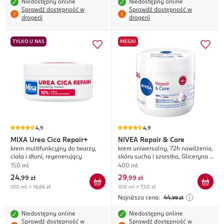
Niedostępny online
Niedostępny online
Sprawdź dostępność w
Sprawdź dostępność w
drogerii
drogerii
TYLKO U NAS
MEGA!
4,9
4,9
MIXA
Urea Cica Repair+
NIVEA
Repair & Care
krem multifunkcyjny do twarzy,
krem uniwersalny, 72h nawilżenia,
ciała i dłoni, regenerujący
skóra sucha i szorstka, Gliceryna i
Mocznik
150 ml
400 ml
24
29
,
99 zł
,
99 zł
100 ml = 16,66 zł
100 ml = 7,50 zł
Najniższa cena:
44
,99
zł
Niedostępny online
Niedostępny online
Sprawdź dostępność w
Sprawdź dostępność w