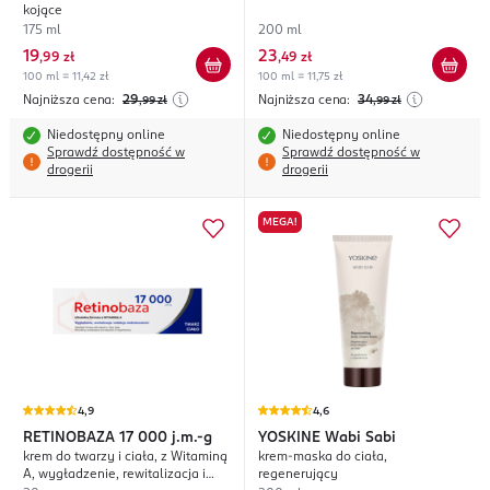
kojące
175 ml
200 ml
19
23
,
99 zł
,
49 zł
100 ml = 11,42 zł
100 ml = 11,75 zł
Najniższa cena:
29
Najniższa cena:
34
,99
zł
,99
zł
Niedostępny online
Niedostępny online
Sprawdź dostępność w
Sprawdź dostępność w
drogerii
drogerii
MEGA!
4,9
4,6
RETINOBAZA
17 000 j.m.-g
YOSKINE
Wabi Sabi
krem do twarzy i ciała, z Witaminą
krem-maska do ciała,
A, wygładzenie, rewitalizacja i
regenerujący