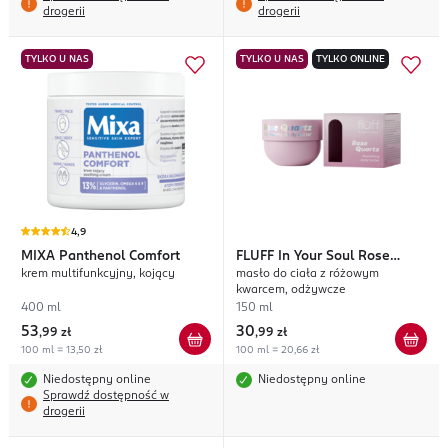
drogerii
drogerii
TYLKO U NAS
TYLKO U NAS
TYLKO ONLINE
4,9
MIXA
Panthenol Comfort
FLUFF
In Your Soul Rose
krem multifunkcyjny, kojący
masło do ciała z różowym
Quartz
kwarcem, odżywcze
400 ml
150 ml
53
30
,
99 zł
,
99 zł
100 ml = 13,50 zł
100 ml = 20,66 zł
Niedostępny online
Niedostępny online
Sprawdź dostępność w
drogerii