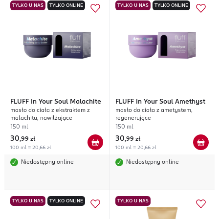
TYLKO U NAS
TYLKO ONLINE
TYLKO U NAS
TYLKO ONLINE
FLUFF
In Your Soul Malachite
FLUFF
In Your Soul Amethyst
masło do ciała z ekstraktem z
masło do ciała z ametystem,
malachitu, nawilżające
regenerujące
150 ml
150 ml
30
30
,
99 zł
,
99 zł
100 ml = 20,66 zł
100 ml = 20,66 zł
Niedostępny online
Niedostępny online
TYLKO U NAS
TYLKO ONLINE
TYLKO U NAS