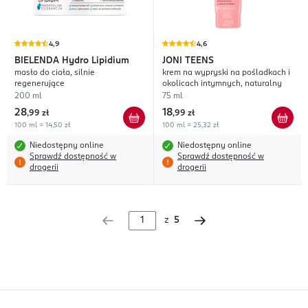
4,9
4,6
BIELENDA
Hydro Lipidium
JONI TEENS
masło do ciała, silnie
krem na wypryski na pośladkach i
regenerujące
okolicach intymnych, naturalny
200 ml
75 ml
28
18
,
99 zł
,
99 zł
100 ml = 14,50 zł
100 ml = 25,32 zł
Niedostępny online
Niedostępny online
Sprawdź dostępność w
Sprawdź dostępność w
drogerii
drogerii
z
5