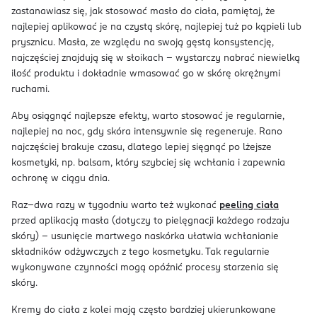
zastanawiasz się, jak stosować masło do ciała, pamiętaj, że
najlepiej aplikować je na czystą skórę, najlepiej tuż po kąpieli lub
prysznicu. Masła, ze względu na swoją gęstą konsystencję,
najczęściej znajdują się w słoikach – wystarczy nabrać niewielką
ilość produktu i dokładnie wmasować go w skórę okrężnymi
ruchami.
Aby osiągnąć najlepsze efekty, warto stosować je regularnie,
najlepiej na noc, gdy skóra intensywnie się regeneruje. Rano
najczęściej brakuje czasu, dlatego lepiej sięgnąć po lżejsze
kosmetyki, np. balsam, który szybciej się wchłania i zapewnia
ochronę w ciągu dnia.
Raz–dwa razy w tygodniu warto też wykonać
peeling ciała
przed aplikacją masła (dotyczy to pielęgnacji każdego rodzaju
skóry) – usunięcie martwego naskórka ułatwia wchłanianie
składników odżywczych z tego kosmetyku. Tak regularnie
wykonywane czynności mogą opóźnić procesy starzenia się
skóry.
Kremy do ciała z kolei mają często bardziej ukierunkowane