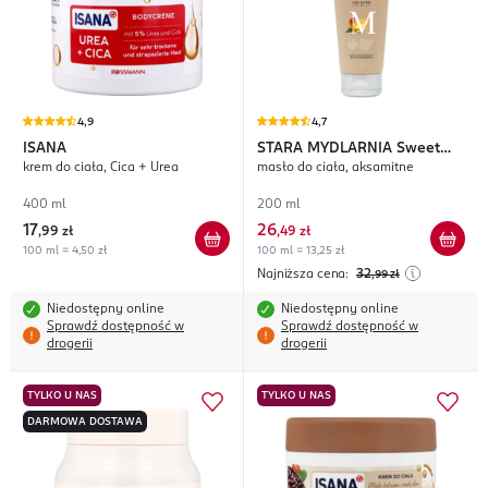
4,9
4,7
ISANA
STARA MYDLARNIA
Sweet
krem do ciała, Cica + Urea
masło do ciała, aksamitne
Mango
400 ml
200 ml
17
26
,
99 zł
,
49 zł
100 ml = 4,50 zł
100 ml = 13,25 zł
Najniższa cena:
32
,99
zł
Niedostępny online
Niedostępny online
Sprawdź dostępność w
Sprawdź dostępność w
drogerii
drogerii
TYLKO U NAS
TYLKO U NAS
DARMOWA DOSTAWA