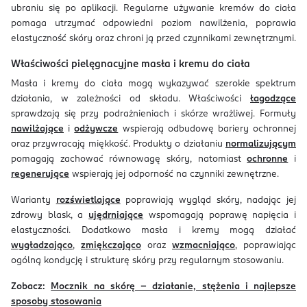
ubraniu się po aplikacji. Regularne używanie kremów do ciała
pomaga utrzymać odpowiedni poziom nawilżenia, poprawia
elastyczność skóry oraz chroni ją przed czynnikami zewnętrznymi.
Właściwości pielęgnacyjne masła i kremu do ciała
Masła i kremy do ciała mogą wykazywać szerokie spektrum
działania, w zależności od składu. Właściwości
łagodzące
sprawdzają się przy podrażnieniach i skórze wrażliwej. Formuły
nawilżające
i
odżywcze
wspierają odbudowę bariery ochronnej
oraz przywracają miękkość. Produkty o działaniu
normalizującym
pomagają zachować równowagę skóry, natomiast
ochronne
i
regenerujące
wspierają jej odporność na czynniki zewnętrzne.
Warianty
rozświetlające
poprawiają wygląd skóry, nadając jej
zdrowy blask, a
ujędrniające
wspomagają poprawę napięcia i
elastyczności. Dodatkowo masła i kremy mogą działać
wygładzająco
,
zmiękczająco
oraz
wzmacniająco
, poprawiając
ogólną kondycję i strukturę skóry przy regularnym stosowaniu.
Zobacz:
Mocznik na skórę – działanie, stężenia i najlepsze
sposoby stosowania