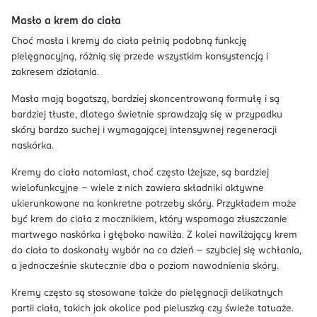
Masło a krem do ciała
Choć masła i kremy do ciała pełnią podobną funkcję
pielęgnacyjną, różnią się przede wszystkim konsystencją i
zakresem działania.
Masła mają bogatszą, bardziej skoncentrowaną formułę i są
bardziej tłuste, dlatego świetnie sprawdzają się w przypadku
skóry bardzo suchej i wymagającej intensywnej regeneracji
naskórka.
Kremy do ciała natomiast, choć często lżejsze, są bardziej
wielofunkcyjne – wiele z nich zawiera składniki aktywne
ukierunkowane na konkretne potrzeby skóry. Przykładem może
być krem do ciała z mocznikiem, który wspomaga złuszczanie
martwego naskórka i głęboko nawilża. Z kolei nawilżający krem
do ciała to doskonały wybór na co dzień – szybciej się wchłania,
a jednocześnie skutecznie dba o poziom nawodnienia skóry.
Kremy często są stosowane także do pielęgnacji delikatnych
partii ciała, takich jak okolice pod pieluszką czy świeże tatuaże.