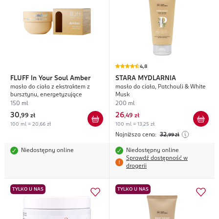
4,8
FLUFF
In Your Soul Amber
STARA MYDLARNIA
masło do ciała z ekstraktem z
masło do ciała, Patchouli & White
bursztynu, energetyzujące
Musk
150 ml
200 ml
30
26
,
99 zł
,
49 zł
100 ml = 20,66 zł
100 ml = 13,25 zł
Najniższa cena:
32
,99
zł
Niedostępny online
Niedostępny online
Sprawdź dostępność w
drogerii
TYLKO U NAS
TYLKO U NAS