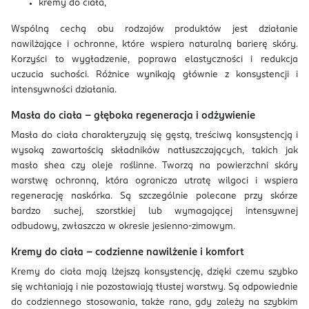
kremy do ciała,
Wspólną cechą obu rodzajów produktów jest działanie
nawilżające i ochronne, które wspiera naturalną barierę skóry.
Korzyści to wygładzenie, poprawa elastyczności i redukcja
uczucia suchości. Różnice wynikają głównie z konsystencji i
intensywności działania.
Masła do ciała – głęboka regeneracja i odżywienie
Masła do ciała charakteryzują się gęstą, treściwą konsystencją i
wysoką zawartością składników natłuszczających, takich jak
masło shea czy oleje roślinne. Tworzą na powierzchni skóry
warstwę ochronną, która ogranicza utratę wilgoci i wspiera
regenerację naskórka. Są szczególnie polecane przy skórze
bardzo suchej, szorstkiej lub wymagającej intensywnej
odbudowy, zwłaszcza w okresie jesienno-zimowym.
Kremy do ciała – codzienne nawilżenie i komfort
Kremy do ciała mają lżejszą konsystencję, dzięki czemu szybko
się wchłaniają i nie pozostawiają tłustej warstwy. Są odpowiednie
do codziennego stosowania, także rano, gdy zależy na szybkim