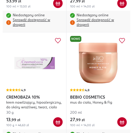
53
27
,
99 zł
,
99 zł
100 ml = 13,50 zł
100 ml = 14,00 zł
Niedostępny online
Niedostępny online
Sprawdź dostępność w
Sprawdź dostępność w
drogerii
drogerii
NOWE
4,9
4,8
CREMOBAZA
10%
BEBIO COSMETICS
krem nawilżający, hipoalergiczny,
mus do ciała, Honey & Fig
do skóry wrażliwej, twarz, ciało
30 g
200 ml
13
27
,
99 zł
,
99 zł
100 g = 46,63 zł
100 ml = 14,00 zł