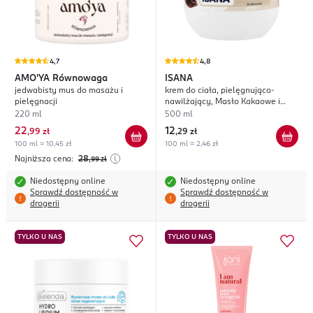
4,7
4,8
AMO'YA
Równowaga
ISANA
jedwabisty mus do masażu i
krem do ciała, pielęgnująco-
pielęgnacji
nawilżający, Masło Kakaowe i
Masło Shea
220 ml
500 ml
22
12
,
99 zł
,
29 zł
100 ml = 10,45 zł
100 ml = 2,46 zł
Najniższa cena:
28
,99
zł
Niedostępny online
Niedostępny online
Sprawdź dostępność w
Sprawdź dostępność w
drogerii
drogerii
TYLKO U NAS
TYLKO U NAS