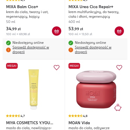
4,9
4,9
MIXA
Balm Cica+
MIXA
Urea Cica Repair+
krem do ciała, twarzy i ust,
krem multifunkcyjny, do twarzy,
regenerujący, kojący
ciała i dłoni, regenerujący
50 ml
400 ml
34
53
,
99 zł
,
99 zł
100 ml = 69,98 zł
100 ml = 13,50 zł
Niedostępny online
Niedostępny online
Sprawdź dostępność w
Sprawdź dostępność w
drogerii
drogerii
MEGA!
MEGA!
4,7
4,8
MIYA COSMETICS
Y.YOU
MOAN
Vida
masło do ciała, nawilżająco-
masło do ciała, odżywcze
melt.me