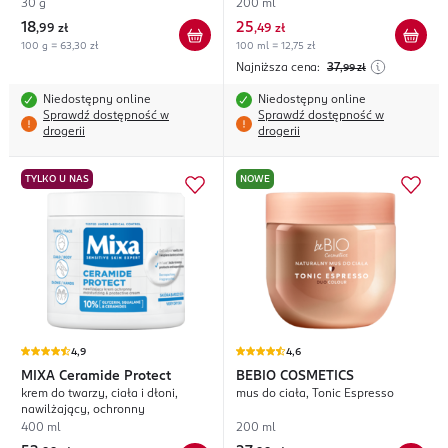
redukcja niedoskonałości
30 g
200 ml
18
25
,
99 zł
,
49 zł
100 g = 63,30 zł
100 ml = 12,75 zł
Najniższa cena:
37
,99
zł
Niedostępny online
Niedostępny online
Sprawdź dostępność w
Sprawdź dostępność w
drogerii
drogerii
TYLKO U NAS
NOWE
4,9
4,6
MIXA
Ceramide Protect
BEBIO COSMETICS
krem do twarzy, ciała i dłoni,
mus do ciała, Tonic Espresso
nawilżający, ochronny
400 ml
200 ml