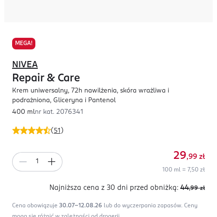
MEGA!
NIVEA
Repair & Care
Krem uniwersalny, 72h nawilżenia, skóra wrażliwa i
podrażniona, Gliceryna i Pantenol
400 ml
nr kat.
2076341
(
51
)
29
,99
zł
100 ml = 7,50 zł
Najniższa cena z 30 dni
przed obniżką:
44
,99
zł
Cena obowiązuje
30.07-12.08.26
lub do wyczerpania zapasów.
Ceny
mogą się różnić w zależności od drogerii.