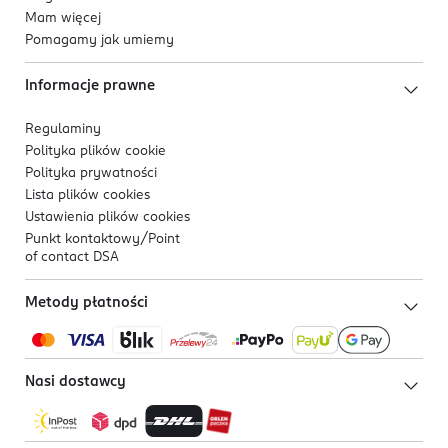
poszukują skutecznej pielęgnacji nawilżającej i
Mam więcej
regenerującej, bez ryzyka podrażnień.
Pomagamy jak umiemy
Informacje prawne
Regulaminy
Polityka plików
cookie
Polityka prywatności
Lista plików
cookies
Ustawienia plików
cookies
Punkt kontaktowy/
Point
of contact DSA
Metody płatności
Nasi dostawcy