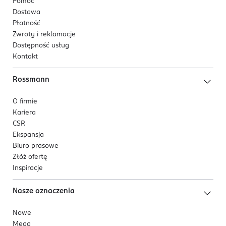
Pomoc
Dostawa
·
Hipoalergiczna formuła
– odpowiednia dla skóry
Płatność
suchej, bardzo suchej i wrażliwej.
Zwroty i reklamacje
Dostępność usług
·
Brak kompozycji zapachowej
– minimalizuje
Kontakt
ryzyko podrażnień.
Rossmann
·
Intensywne nawilżenie przez 72 godziny
–
zapewnia długotrwały komfort.
O firmie
Kariera
·
Szybkie wchłanianie
– nie pozostawia tłustego
CSR
filmu na skórze.
Ekspansja
Biuro prasowe
·
Tolerancja dermatologiczna potwierdzona
–
Złóż ofertę
bezpieczeństwo stosowania.
Inspiracje
Dla kogo jest ten produkt?
Nasze oznaczenia
Krem Repair & Care Sensitive jest przeznaczony dla
Nowe
osób z suchą, bardzo suchą oraz wrażliwą skórą, które
Mega