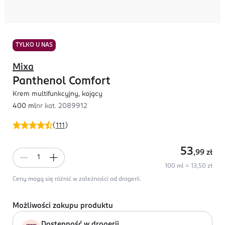
TYLKO U NAS
Mixa
Panthenol Comfort
Krem multifunkcyjny, kojący
400 ml
nr kat.
2089912
(
111
)
53
,99
zł
100 ml = 13,50 zł
Ceny mogą się różnić w zależności od drogerii.
Możliwości zakupu produktu
Dostępność w drogerii