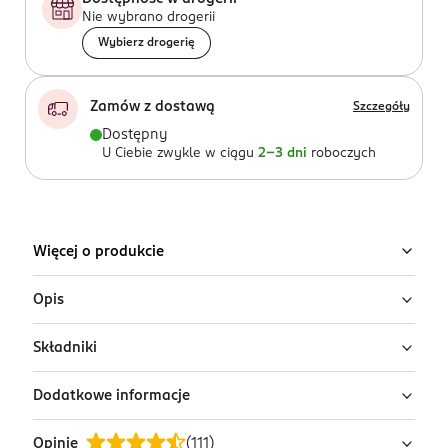
Nie wybrano drogerii
Wybierz drogerię
Zamów z dostawą
Szczegóły
Dostępny
U Ciebie zwykle w ciągu
2-3 dni
roboczych
Więcej o produkcie
Opis
Składniki
Kojący krem do ciała Mixa Panthenol Comfort łagodzi
oznaki skóry skłonnej do atopii: swędzenie, suchość,
Dodatkowe informacje
szorstkość oraz zaczerwienienie. Zapewnia skórze
Ingredients: Ingredients: Aqua / Water, Glycerin,
długotrwały komfort.
Butyrospermum Parkii Butter / Shea Butter, Isopropyl
Opinie
(
111
)