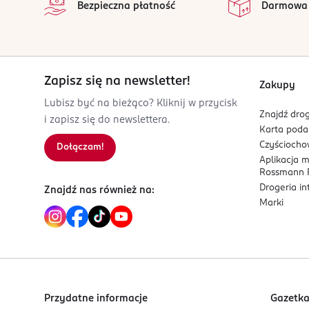
Bezpieczna płatność
Darmowa
43-300
Formuła i zapach
Bielsko-Biała
Lekka, szybko wchłaniająca się formuła zapewnia 
contact@holika.pl
334454245
Delikatna kompozycja zapachowa łączy świeże nu
KR-Republika Korei
Zapisz się na newsletter!
Zakupy
Kod EAN
Lubisz być na bieżąco? Kliknij w przycisk
Znajdź drog
5 907264 800283
i zapisz się do newslettera.
Karta pod
Czyścioch
Dołączam!
Aplikacja 
Rossmann P
Drogeria i
Znajdź nas również na:
Marki
Przydatne informacje
Gazetk