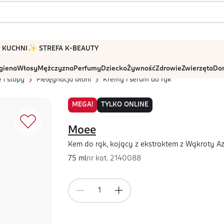
 W KUCHNI
✨ STREFA K-BEAUTY
igiena
Włosy
Mężczyzna
Perfumy
Dziecko
Żywność
Zdrowie
Zwierzęta
Dom
 i stopy
Pielęgnacja dłoni
Kremy i serum do rąk
MEGA!
TYLKO ONLINE
Moee
Kem do rąk, kojący z ekstraktem z Wąkroty Az
75 ml
nr kat.
2140088