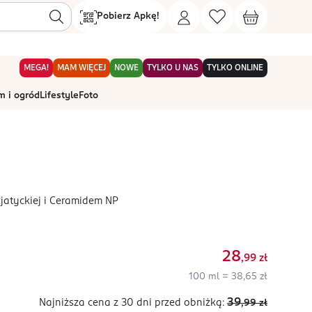
Pobierz Apkę!
MEGA!
MAM WIĘCEJ
NOWE
TYLKO U NAS
TYLKO ONLINE
 i ogród
Lifestyle
Foto
jatyckiej i Ceramidem NP
28
,99
zł
100 ml = 38,65 zł
39
Najniższa cena z 30 dni
przed obniżką:
,99
zł