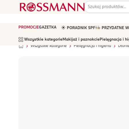
PROMOCJE
GAZETKA
☀️ PORADNIK SPF
🧑🏻‍🍳 PRZYDATNE
Wszystkie kategorie
Makijaż i paznokcie
Pielęgnacja i h
Wszystkie kategorie
Pielęgnacja i higiena
Dłonie