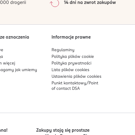
000 drogerii
14 dni na zwrot zakupów
także w pielęgnacji skóry wrażliwej.
ą, tworząc kojący rytuał pielęgnacyjny.
ze oznaczenia
Informacje prawne
we
Regulaminy
ga
Polityka plików
cookie
 więcej
Polityka prywatności
agamy jak umiemy
Lista plików
cookies
Ustawienia plików
cookies
Punkt kontaktowy/
Point
of contact DSA
nna!
Zakupy stają się prostsze