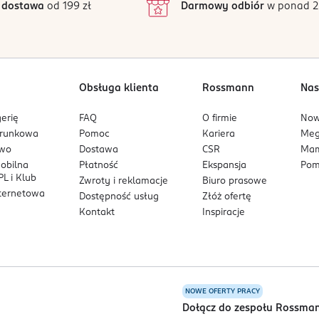
 dostawa
od 199 zł
Darmowy odbiór
w ponad 2
komfortową aplikację bez tłustego filmu na skórze. Sprawdza się 
ty cytrusowe i kwiat pomarańczy z ciepłą bazą waniliowo-piżmow
Obsługa klienta
Rossmann
Nas
erię
FAQ
O firmie
No
arunkowa
Pomoc
Kariera
Me
owo
Dostawa
CSR
Mam
mobilna
Płatność
Ekspansja
Pom
L i Klub
Zwroty i reklamacje
Biuro prasowe
nternetowa
Dostępność usług
Złóż ofertę
Kontakt
Inspiracje
NOWE OFERTY PRACY
a
Dołącz do zespołu Rossma