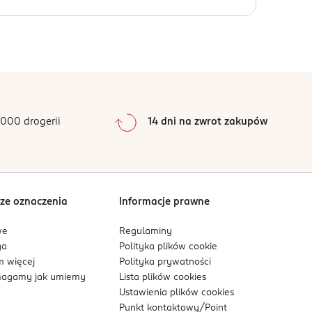
exanediol, Phenoxyethanol, Ethylhexylglycerin.
m.
a
0
%
0
%
0
%
0
%
000 drogerii
14 dni na zwrot zakupów
0
%
Sortowanie wg
data: od najnowszej
ze oznaczenia
Informacje prawne
we
Regulaminy
ga
Polityka plików
cookie
 więcej
Polityka prywatności
agamy jak umiemy
Lista plików
cookies
Ustawienia plików
cookies
Punkt kontaktowy/
Point