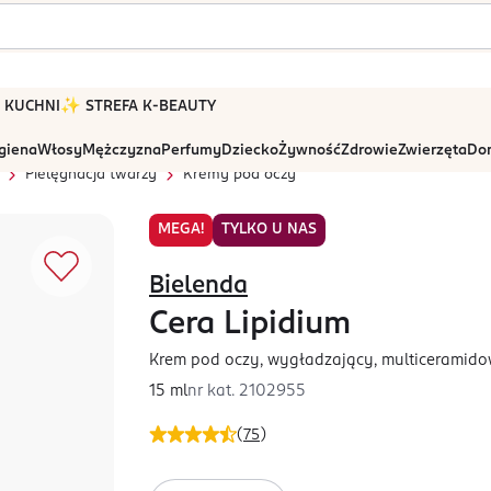
 W KUCHNI
✨ STREFA K-BEAUTY
igiena
Włosy
Mężczyzna
Perfumy
Dziecko
Żywność
Zdrowie
Zwierzęta
Dom
Pielęgnacja twarzy
Kremy pod oczy
MEGA!
TYLKO U NAS
Bielenda
Cera Lipidium
Krem pod oczy, wygładzający, multiceramid
15 ml
nr kat.
2102955
(
75
)