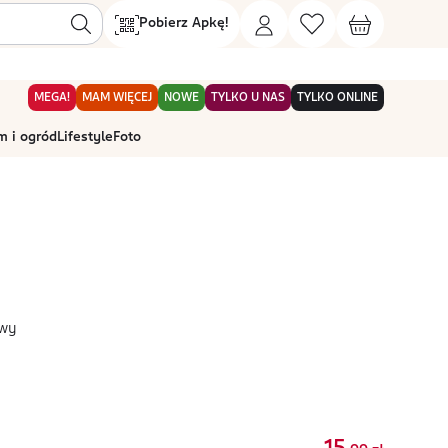
Pobierz Apkę!
MEGA!
MAM WIĘCEJ
NOWE
TYLKO U NAS
TYLKO ONLINE
 i ogród
Lifestyle
Foto
owy