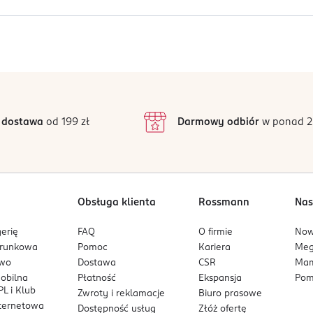
corbyl Palmitate, Tocopherol, Acacia Senegal Gum, Carbomer, 1,2-H
stosowanie kremu z pozostałymi produktami w serii Cera Lipidiu
lagenu, wspomaga przywrócenie elastyczności i jędrności naskórk
Jak działają opinie?
osi kondycję skóry
poprawia wygląd skóry
5
4,8
/5
4
a wydozować optymalną ilość kosmetyku.
3
75 opinii
podstawie
inie są zweryfikowane zakupem.
2
pozycji zapachowej.
 dostawa
od 199 zł
Darmowy odbiór
w ponad 2
1
Obsługa klienta
Rossmann
Nas
erię
FAQ
O firmie
No
arunkowa
Pomoc
Kariera
Me
owo
Dostawa
CSR
Mam
mobilna
Płatność
Ekspansja
Pom
L i Klub
Zwroty i reklamacje
Biuro prasowe
nternetowa
Dostępność usług
Złóż ofertę