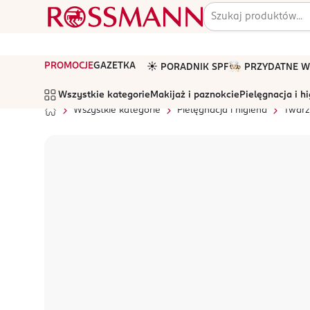
PROMOCJE
GAZETKA
☀️ PORADNIK SPF
🧑🏻‍🍳 PRZYDATNE
Wszystkie kategorie
Makijaż i paznokcie
Pielęgnacja i h
Wszystkie kategorie
Pielęgnacja i higiena
Twarz