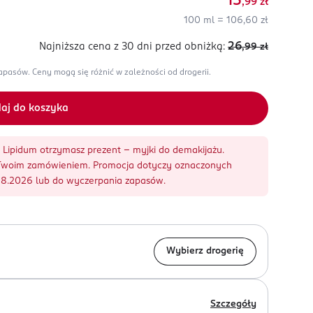
15
,99
zł
100 ml = 106,60 zł
26
Najniższa cena z 30 dni
przed obniżką:
,99
zł
zapasów.
Ceny mogą się różnić w zależności od drogerii.
aj do koszyka
 Lipidum otrzymasz prezent - myjki do demakijażu.
z Twoim zamówieniem. Promocja dotyczy oznaczonych
08.2026 lub do wyczerpania zapasów.
Wybierz drogerię
Szczegóły