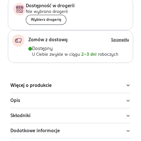
Dostępność w drogerii
Nie wybrano drogerii
Wybierz drogerię
Zamów z dostawą
Szczegóły
Dostępny
U Ciebie zwykle w ciągu
2-3 dni
roboczych
Więcej o produkcie
Opis
Składniki
Janda Collagen Reconstructor krem pod oczy -
redukcja zmarszczek i cieni pod oczami.
Dodatkowe informacje
Ingredients: Aqua/Water, Persea Gratissima (avocado)
Siła formuł, autorskie rozwiązanie zespołu naukowo-
Oil, Glycerin, Ethylhexyl Palmitate, Squalane, Cetearyl