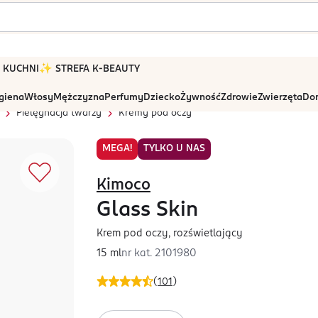
 W KUCHNI
✨ STREFA K-BEAUTY
igiena
Włosy
Mężczyzna
Perfumy
Dziecko
Żywność
Zdrowie
Zwierzęta
Dom
Pielęgnacja twarzy
Kremy pod oczy
MEGA!
TYLKO U NAS
Kimoco
Glass Skin
Krem pod oczy, rozświetlający
15 ml
nr kat.
2101980
(
101
)