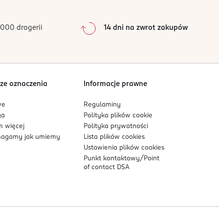
0
%
0
%
000 drogerii
14 dni na zwrot zakupów
0
%
Sortowanie wg
data: od najnowszej
ze oznaczenia
Informacje prawne
we
Regulaminy
ga
Polityka plików
cookie
 więcej
Polityka prywatności
agamy jak umiemy
Lista plików
cookies
Ustawienia plików
cookies
Punkt kontaktowy/
Point
of contact DSA