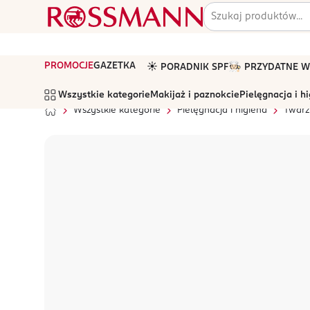
PROMOCJE
GAZETKA
☀️ PORADNIK SPF
🧑🏻‍🍳 PRZYDATNE
Wszystkie kategorie
Makijaż i paznokcie
Pielęgnacja i h
Wszystkie kategorie
Pielęgnacja i higiena
Twarz