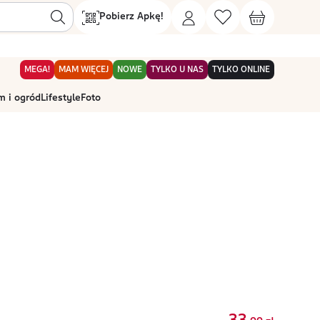
Pobierz Apkę!
MEGA!
MAM WIĘCEJ
NOWE
TYLKO U NAS
TYLKO ONLINE
 i ogród
Lifestyle
Foto