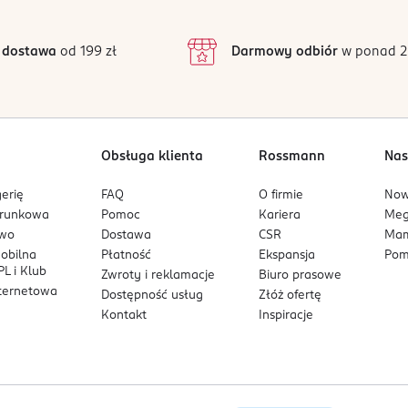
3
102 opinii
podstawie
inie są zweryfikowane zakupem.
2
 dostawa
od 199 zł
Darmowy odbiór
w ponad 2
1
Obsługa klienta
Rossmann
Nas
erię
FAQ
O firmie
No
arunkowa
Pomoc
Kariera
Me
owo
Dostawa
CSR
Mam
mobilna
Płatność
Ekspansja
Pom
L i Klub
Zwroty i reklamacje
Biuro prasowe
nternetowa
Dostępność usług
Złóż ofertę
Kontakt
Inspiracje