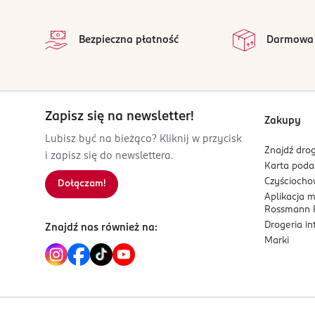
stopka
na 
OSOBA/PODMIOT ODPOWIEDZIALNY
Wszystkie op
Bezpieczna płatność
Darmowa
Eurus sp. z o.o.
ul. Hurtowa 8
15-399 Białystok
Kod EAN
Zapisz się na newsletter!
5 903794 199910
Zakupy
Lubisz być na bieżąco? Kliknij w przycisk
Znajdź drog
i zapisz się do newslettera.
Karta pod
Czyścioch
Dołączam!
Aplikacja 
Rossmann P
Drogeria i
Znajdź nas również na:
Marki