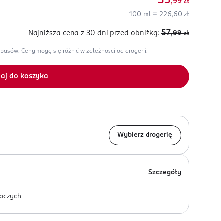
33
,99
zł
100 ml = 226,60 zł
57
Najniższa cena z 30 dni
przed obniżką:
,99
zł
apasów.
Ceny mogą się różnić w zależności od drogerii.
aj do koszyka
Wybierz drogerię
Szczegóły
oczych