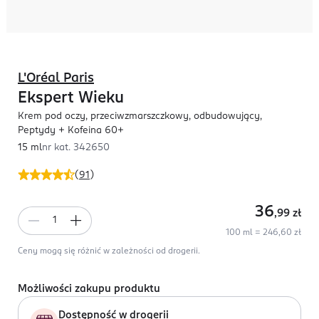
L'Oréal Paris
Ekspert Wieku
Krem pod oczy, przeciwzmarszczkowy, odbudowujący,
Peptydy + Kofeina 60+
15 ml
nr kat.
342650
(
91
)
36
,99
zł
100 ml = 246,60 zł
Ceny mogą się różnić w zależności od drogerii.
Możliwości zakupu produktu
Dostępność w drogerii