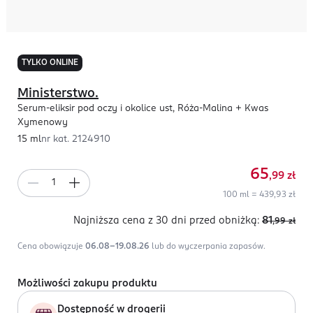
TYLKO ONLINE
Ministerstwo.
Serum-eliksir pod oczy i okolice ust, Róża-Malina + Kwas
Xymenowy
15 ml
nr kat.
2124910
65
,99
zł
100 ml = 439,93 zł
Najniższa cena z 30 dni
przed obniżką:
81
,99
zł
Cena obowiązuje
06.08-19.08.26
lub do wyczerpania zapasów.
Możliwości zakupu produktu
Dostępność w drogerii