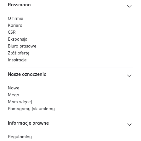
Rossmann
Formuła i konsystencja
O firmie
Bogata, olejowa formuła o różano-malinowym
Kariera
aromacie łatwo się rozprowadza, nie obciąża i nie
CSR
wysusza skóry, nie podrażnia oczu. Odpowiednia na
Ekspansja
dzień i na noc. Metalowa kulka roll-on zapewnia
Biuro prasowe
przyjemny, chłodzący masaż i precyzyjną aplikację.
Złóż ofertę
Inspiracje
Kosmetyk wegański. Zawiera 98,6% składników
pochodzenia naturalnego.
Nasze oznaczenia
Nowe
Mega
Mam więcej
Pomagamy jak umiemy
Informacje prawne
Regulaminy