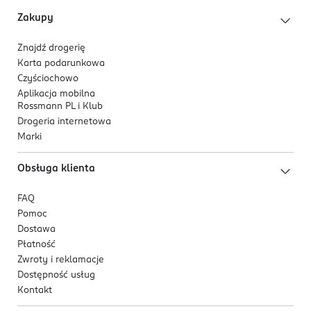
dotlenienie i odżywienie komórek
Zakupy
ekstrakt z kory Terminalia arjuna
- pobudza
mikrokrążenie, zmniejsza opuchnięcia i cienie,
Znajdź drogerię
poprawia jędrność, wygładza zmarszczki
Karta podarunkowa
koenzym Q10
- wspiera produkcję kolagenu,
Czyściochowo
wygładza drobne linie, uelastycznia i ujędrnia
Aplikacja mobilna
Rossmann PL i Klub
skórę, ogranicza utratę kwasu hialuronowego,
Drogeria internetowa
podnosi poziom nawilżenia
Marki
witamina E
- spowalnia procesy starzenia,
wzmacnia i uelastycznia naskórek
Obsługa klienta
ekstrakty z acmelli i traganka błoniastego
-
wspierają syntezę kolagenu, działają liftingująco,
FAQ
wygładzają i ujędrniają
Pomoc
stabilizowana forma witaminy C
- stymuluje
Dostawa
syntezę kolagenu, rozjaśnia przebarwienia i
Płatność
wyrównuje koloryt
Zwroty i reklamacje
żywica z drzewa pistacji kleistej
- wspiera
Dostępność usług
Kontakt
syntezę kolagenu, poprawia elastyczność i
jędrność