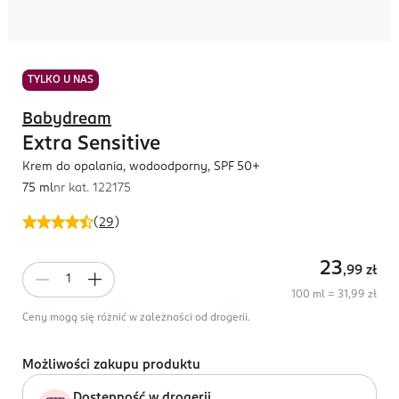
TYLKO U NAS
Babydream
Extra Sensitive
Krem do opalania, wodoodporny, SPF 50+
75 ml
nr kat.
122175
(
29
)
23
,99
zł
100 ml = 31,99 zł
Ceny mogą się różnić w zależności od drogerii.
Możliwości zakupu produktu
Dostępność w drogerii