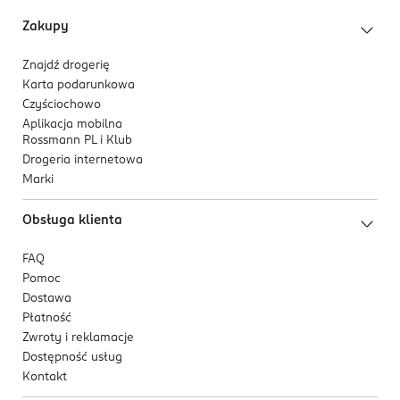
unikać . Nadmierne przebywanie na słońcu stanowi
Zakupy
poważne zagrożenie dla zdrowia. Unikać kontaktu z
oczami.
Znajdź drogerię
Karta podarunkowa
Unikać kontaktu z tekstyliami i innymi powierzchniami
Czyściochowo
- produkt może powodować powstanie trwałych plam.
Aplikacja mobilna
Rossmann PL i Klub
OSOBA/PODMIOT ODPOWIEDZIALNY
Drogeria internetowa
Dirk Rossmann GmbH
Marki
Isernhägener Straße 16
30938
Obsługa klienta
Burgwedel
product@rossmann.info
FAQ
48426139700
Pomoc
DE-Niemcy
Dostawa
Płatność
Kod EAN
Zwroty i reklamacje
4 047196 046630
Dostępność usług
Kontakt