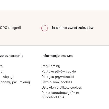
0
%
0
%
0
%
0
%
000 drogerii
14 dni na zwrot zakupów
0
%
Sortowanie wg
data: od najnowszej
ze oznaczenia
Informacje prawne
we
Regulaminy
ga
Polityka plików
cookie
 więcej
Polityka prywatności
agamy jak umiemy
Lista plików
cookies
Ustawienia plików
cookies
Punkt kontaktowy/
Point
of contact DSA