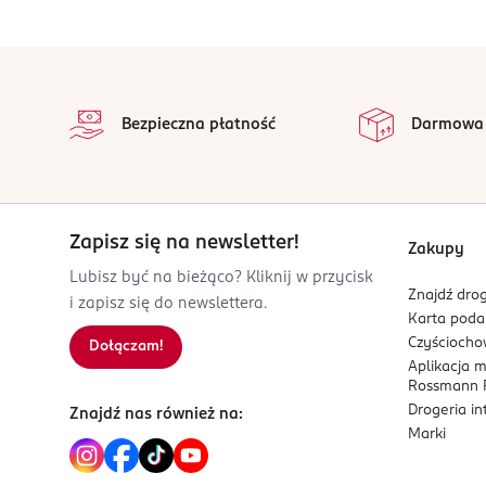
DAX COSMETICS SP. Z O.O.
D-pantenol i gliceryna - nawilżają i łagodz
Spacerowa 18
05-462
stopka
Preparat przebadany pod kontrolą dermatologicz
DUCHNÓW
na 
Wszystkie op
dax@dax.com.pl
Bezpieczna płatność
Darmowa
600918394
PL-Polska
Kod EAN
5 900525 082527
Zapisz się na newsletter!
Zakupy
Lubisz być na bieżąco? Kliknij w przycisk
Znajdź drog
i zapisz się do newslettera.
Karta pod
Czyścioch
Dołączam!
Aplikacja 
Rossmann P
Drogeria i
Znajdź nas również na:
Marki