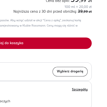
39
,99
zł
Cena bez apki:
100 ml = 20,00 zł
39
Najniższa cena z 30 dni
przed obniżką:
,99
zł
apasów.
Aby wziąć udział w akcji “Cena z apką”, zeskanuj kartę
zarejestrowany w Klubie Rossmann.
Ceny mogą się różnić w
aj do koszyka
Wybierz drogerię
Szczegóły
oczych