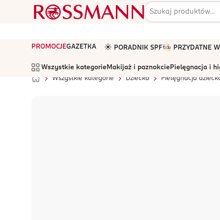
PROMOCJE
GAZETKA
☀️ PORADNIK SPF
🧑🏻‍🍳 PRZYDATNE
Wszystkie kategorie
Makijaż i paznokcie
Pielęgnacja i h
Wszystkie kategorie
Dziecko
Pielęgnacja dzieck