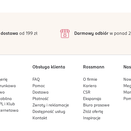
ą podrażnienia.
5
4,9
/5
4
ną.
3
26 opinii
podstawie
inie są zweryfikowane zakupem.
2
 dostawa
od 199 zł
Darmowy odbiór
w ponad 2
1
Obsługa klienta
Rossmann
Nas
erię
FAQ
O firmie
No
arunkowa
Pomoc
Kariera
Me
owo
Dostawa
CSR
Mam
mobilna
Płatność
Ekspansja
Pom
L i Klub
Zwroty i reklamacje
Biuro prasowe
nternetowa
Dostępność usług
Złóż ofertę
Kontakt
Inspiracje