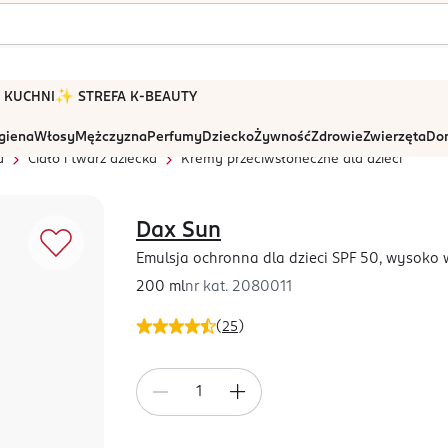
 W KUCHNI
✨ STREFA K-BEAUTY
igiena
Włosy
Mężczyzna
Perfumy
Dziecko
Żywność
Zdrowie
Zwierzęta
Dom
a
Ciało i twarz dziecka
Kremy przeciwsłoneczne dla dzieci
Dax Sun
Emulsja ochronna dla dzieci SPF 50, wysok
200 ml
nr kat.
2080011
(
25
)