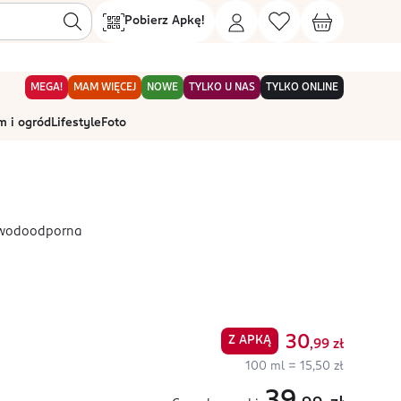
Pobierz Apkę!
MEGA!
MAM WIĘCEJ
NOWE
TYLKO U NAS
TYLKO ONLINE
 i ogród
Lifestyle
Foto
o wodoodporna
30
Z APKĄ
,99
zł
100 ml = 15,50 zł