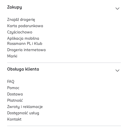
promieniowaniem IRA oraz HEVL.
5 900536 355412
Zakupy
Znajdź drogerię
Karta podarunkowa
Czyściochowo
Aplikacja mobilna
Rossmann PL i Klub
Drogeria internetowa
Marki
Obsługa klienta
FAQ
Pomoc
Dostawa
Płatność
Zwroty i reklamacje
Dostępność usług
Kontakt