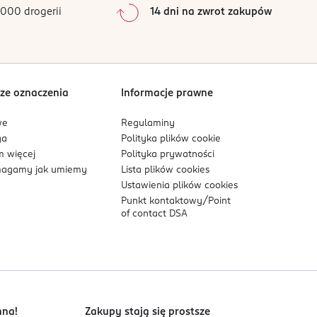
0
%
000 drogerii
14 dni na zwrot zakupów
0
%
Sortowanie wg
data: od najnowszej
ze oznaczenia
Informacje prawne
we
Regulaminy
ga
Polityka plików
cookie
 więcej
Polityka prywatności
agamy jak umiemy
Lista plików
cookies
Ustawienia plików
cookies
Punkt kontaktowy/
Point
of contact DSA
nna!
Zakupy stają się prostsze