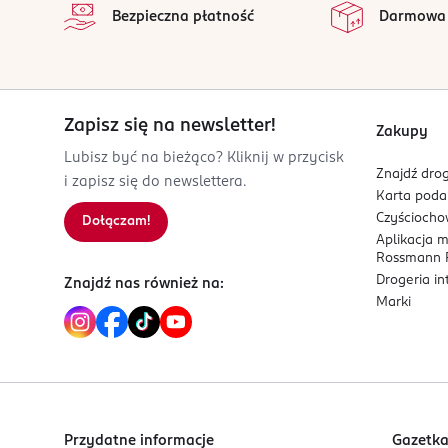
Wszystkie op
Produkt testowany klinicznie. Pediatrycznie i der
Bezpieczna płatność
Darmowa
głowy, okularach przeciwsłonecznych i odzieży c
*Zgodny z Hawajską ustawą chroniącą rafy koral
PRODUCENT/PODMIOT ODPOWIEDZIALNY
Sarantis Polska
ul. Puławska 42C
Zapisz się na newsletter!
05-500 Piaseczno
Zakupy
Lubisz być na bieżąco? Kliknij w przycisk
Kod EAN
Znajdź drog
i zapisz się do newslettera.
5 900536 355702
Karta pod
Czyścioch
Dołączam!
Aplikacja 
Rossmann P
Drogeria i
Znajdź nas również na:
Marki
Przydatne informacje
Gazetk