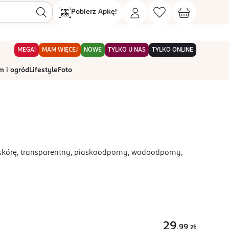
Pobierz Apkę!
MEGA!
MAM WIĘCEJ
NOWE
TYLKO U NAS
TYLKO ONLINE
 i ogród
Lifestyle
Foto
 skórę, transparentny, piaskoodporny, wodoodporny,
29
,99
zł