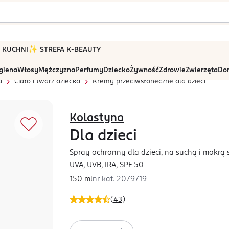
 W KUCHNI
✨ STREFA K-BEAUTY
igiena
Włosy
Mężczyzna
Perfumy
Dziecko
Żywność
Zdrowie
Zwierzęta
Dom
a
Ciało i twarz dziecka
Kremy przeciwsłoneczne dla dzieci
Kolastyna
Dla dzieci
Spray ochronny dla dzieci, na suchą i mokrą
UVA, UVB, IRA, SPF 50
150 ml
nr kat.
2079719
(
43
)