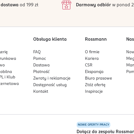
inie są zweryfikowane zakupem.
2
matologicznie.
 dostawa
od 199 zł
Darmowy odbiór
w ponad 2
hroniącej przed słońcem.
1
owe. Nie zawiera Oxybenzone i Octinoxate.
Obsługa klienta
Rossmann
Nas
erię
FAQ
O firmie
No
arunkowa
Pomoc
Kariera
Me
owo
Dostawa
CSR
Mam
mobilna
Płatność
Ekspansja
Pom
L i Klub
Zwroty i reklamacje
Biuro prasowe
nternetowa
Dostępność usług
Złóż ofertę
Kontakt
Inspiracje
NOWE OFERTY PRACY
a
Dołącz do zespołu Rossma