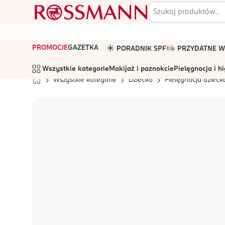
PROMOCJE
GAZETKA
☀️ PORADNIK SPF
🧑🏻‍🍳 PRZYDATNE
Wszystkie kategorie
Makijaż i paznokcie
Pielęgnacja i h
Wszystkie kategorie
Dziecko
Pielęgnacja dzieck