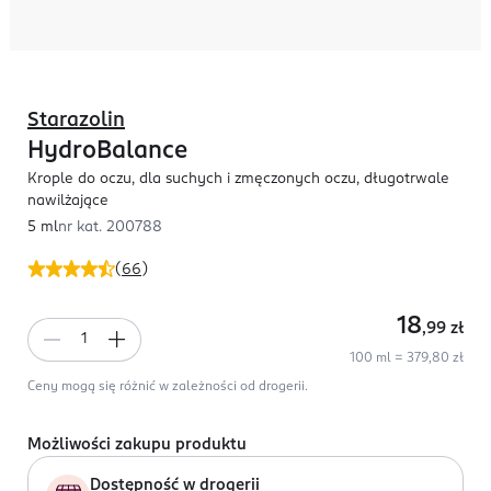
Starazolin
HydroBalance
Krople do oczu, dla suchych i zmęczonych oczu, długotrwale
nawilżające
5 ml
nr kat.
200788
(
66
)
18
,99
zł
100 ml = 379,80 zł
Ceny mogą się różnić w zależności od drogerii.
Możliwości zakupu produktu
Dostępność w drogerii