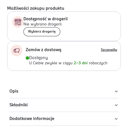
Możliwości zakupu produktu
Dostępność w drogerii
Nie wybrano drogerii
Wybierz drogerię
Zamów z dostawą
Szczegóły
Dostępny
U Ciebie zwykle w ciągu
2-3 dni
roboczych
Opis
Składniki
Przezroczysty lakier hybrydowy Semilac Princess Drops
wzbogacony różnej wielkości drobinami i kropeczkami
Dodatkowe informacje
w odcieniach złota i pastelowego różu.
Ingredients: Ingredients: Bis-HPMA Poly(1,4-
Butanediol)-14/IPDI Copolymer, Hydroxypropyl