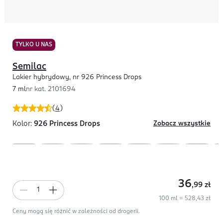
TYLKO U NAS
Semilac
Lakier hybrydowy, nr 926 Princess Drops
7 ml
nr kat.
2101694
(
4
)
Kolor:
926 Princess Drops
Zobacz wszystkie
36
,99
zł
100 ml = 528,43 zł
Ceny mogą się różnić w zależności od drogerii.