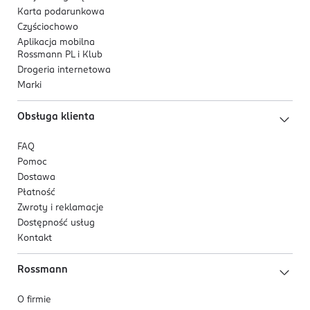
Kod EAN
Karta podarunkowa
5 902751 477047
Czyściochowo
Aplikacja mobilna
Rossmann PL i Klub
Drogeria internetowa
Marki
Obsługa klienta
FAQ
Pomoc
Dostawa
Płatność
Zwroty i reklamacje
Dostępność usług
Kontakt
Rossmann
O firmie