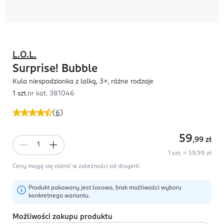
L.O.L.
Surprise! Bubble
Kula niespodzianka z lalką, 3+, różne rodzaje
1 szt.
nr kat.
381046
(
6
)
59
,99
zł
1 szt. = 59,99 zł
Ceny mogą się różnić w zależności od drogerii.
Produkt pakowany jest losowo, brak możliwości wyboru
konkretnego wariantu.
Możliwości zakupu produktu