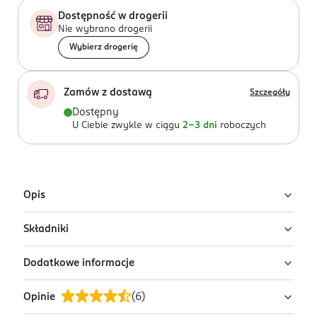
Dostępność w drogerii
Nie wybrano drogerii
Wybierz drogerię
Zamów z dostawą
Szczegóły
Dostępny
U Ciebie zwykle w ciągu
2-3 dni
roboczych
Opis
Składniki
Uwaga: wysyłamy losowy wariant!
Produkt występuje w różnych wariantach i pakowany
Dodatkowe informacje
1 lalka, 1-2 ubranka, 1 para butów lub płetwa do
jest losowo. Zdjęcia pokazują przykładowe warianty.
nurkowania, 1 butelka, 1 dodatek, 1 musująca mikstura,
Szukasz konkretnego wariantu lub chcesz sprawdzić
Opinie
(
6
)
1 pojemnik (brokat), 1 pojemnik (proszek zmieniający
OSTRZEŻENIA DOTYCZĄCE BEZPIECZEŃSTWA
pełną ofertę? Zapraszamy do najbliższej drogerii.