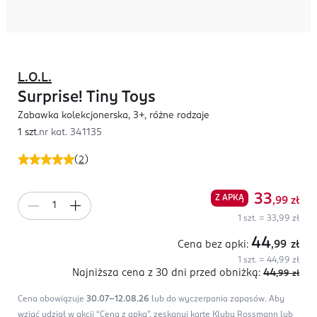
L.O.L.
Surprise! Tiny Toys
Zabawka kolekcjonerska, 3+, różne rodzaje
1 szt.
nr kat.
341135
(
2
)
33
Z APKĄ
,99
zł
1 szt. = 33,99 zł
44
Cena bez apki:
,99
zł
1 szt. = 44,99 zł
Najniższa cena z 30 dni
przed obniżką:
44
,99
zł
Cena obowiązuje
30.07-12.08.26
lub do wyczerpania zapasów.
Aby
wziąć udział w akcji “Cena z apką”, zeskanuj kartę Klubu Rossmann lub