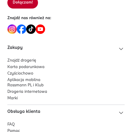
Dołączam!
Sortowanie wg
data: od najnowszej
Znajdź nas również na:
Zakupy
Znajdź drogerię
Karta podarunkowa
Czyściochowo
Aplikacja mobilna
Rossmann PL i Klub
Drogeria internetowa
Marki
Obsługa klienta
FAQ
Pomoc