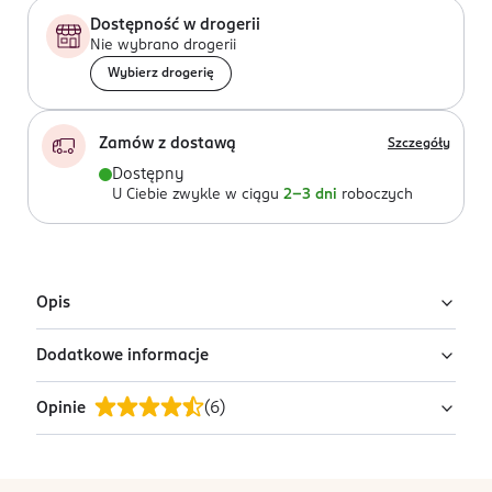
Dostępność w drogerii
Nie wybrano drogerii
Wybierz drogerię
Zamów z dostawą
Szczegóły
Dostępny
U Ciebie zwykle w ciągu
2-3 dni
roboczych
Opis
Dodatkowe informacje
Uwaga: wysyłamy losowy wariant!
Produkt występuje w różnych wariantach i pakowany
Opinie
(
6
)
OSTRZEŻENIA DOTYCZĄCE BEZPIECZEŃSTWA
jest losowo. Zdjęcia pokazują przykładowe warianty.
Ostrzeżenie! Zabawka dla dzieci powyżej 3 roku
Szukasz konkretnego wariantu lub chcesz sprawdzić
życia. Ostrzeżenie! Dla bezpieczeństwa materiały z
pełną ofertę? Zapraszamy do najbliższej drogerii.