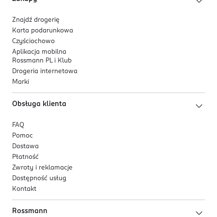
• Olej jojoba – wspomaga pielęgnację skóry,
zapewniając jej miękkość, gładkość i uczucie otulenia.
Znajdź drogerię
Karta podarunkowa
99% składników pochodzenia naturalnego.
Czyściochowo
Aplikacja mobilna
Rossmann PL i Klub
Drogeria internetowa
Marki
Obsługa klienta
FAQ
Pomoc
Dostawa
Płatność
Zwroty i reklamacje
Dostępność usług
Kontakt
Rossmann