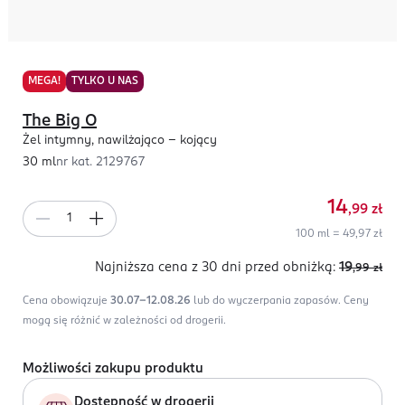
MEGA!
TYLKO U NAS
The Big O
Żel intymny, nawilżająco - kojący
30 ml
nr kat.
2129767
14
,99
zł
100 ml = 49,97 zł
Najniższa cena z 30 dni
przed obniżką:
19
,99
zł
Cena obowiązuje
30.07-12.08.26
lub do wyczerpania zapasów.
Ceny
mogą się różnić w zależności od drogerii.
Możliwości zakupu produktu
Dostępność w drogerii