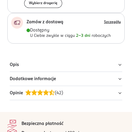
Wybierz drogerię
Zamów z dostawą
Szczegóły
Dostępny
U Ciebie zwykle w ciągu
2-3 dni
roboczych
Opis
Dodatkowe informacje
Okrągłe lusterko z bambusową podstawką, którą
można wykorzystać jako miejsce do przechowywania
Opinie
(
42
)
biżuterii.
PRODUCENT/PODMIOT ODPOWIEDZIALNY
Zenner-Poland Sp. z o.o.
Rokicińska 211
4,9
stopka
92-620
/5
Łódź
Bezpieczna płatność
42 opinii
na podstawie
biuro@zenner.pl