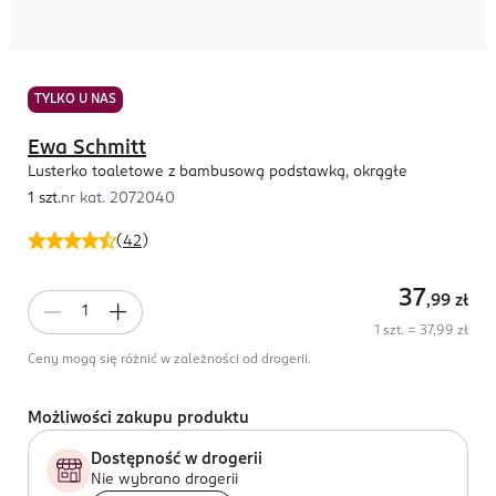
TYLKO U NAS
Ewa Schmitt
Lusterko toaletowe z bambusową podstawką, okrągłe
1 szt.
nr kat.
2072040
(
42
)
37
,99
zł
1 szt. = 37,99 zł
Ceny mogą się różnić w zależności od drogerii.
Możliwości zakupu produktu
Dostępność w drogerii
Nie wybrano drogerii