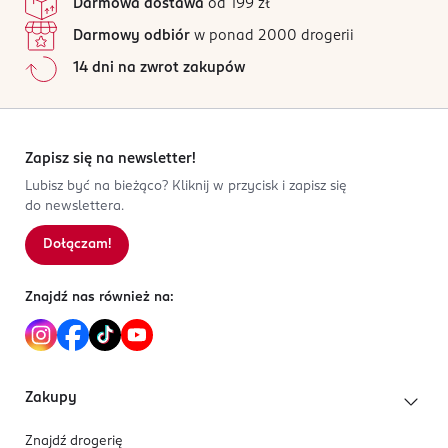
Darmowa dostawa
od 199 zł
Wszystkie opinie są zweryfikowane zakupem.
426791801
Darmowy odbiór
w ponad 2000 drogerii
PL-Polska
Jak działają opinie?
14 dni na zwrot zakupów
Kod EAN
5
0
%
5 900939 413115
4
0
%
3
0
%
2
0
%
Zapisz się na newsletter!
1
0
%
Lubisz być na bieżąco? Kliknij w przycisk i zapisz się
do newslettera.
Dołączam!
Sortowanie wg
data: od najnowszej
Znajdź nas również na:
Zakupy
Znajdź drogerię