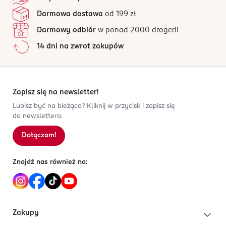
21 opinii
na podstawie
Darmowa dostawa
od 199 zł
OSTRZEŻENIA DOTYCZĄCE BEZPIECZEŃSTWA
Wszystkie opinie są zweryfikowane zakupem.
Wysoce łatwopalne.
Darmowy odbiór
w ponad 2000 drogerii
Jak działają opinie?
14 dni na zwrot zakupów
PRODUCENT/PODMIOT ODPOWIEDZIALNY
5
0
%
BOLTON POLSKA SP. Z O.O.
4
0
%
PLAC KONESERA 9
3
0
%
03-736
2
0
%
Zapisz się na newsletter!
WARSZAWA
1
0
%
Lubisz być na bieżąco? Kliknij w przycisk i zapisz się
mail@boltonpolska.pl
do newslettera.
691203400
PL-Polska
Dołączam!
Sortowanie wg
data: od najnowszej
Kod EAN
Znajdź nas również na:
4 026700 413328
Zakupy