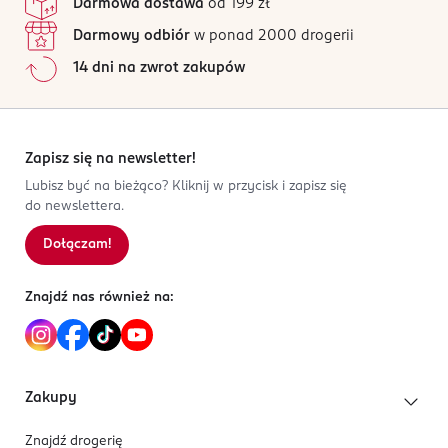
Darmowa dostawa
od 199 zł
Wszystkie opinie są zweryfikowane zakupem.
48426139700
Darmowy odbiór
w ponad 2000 drogerii
DE-Niemcy
Jak działają opinie?
14 dni na zwrot zakupów
Kod EAN
5
0
%
4 305615 665610
4
0
%
3
0
%
2
0
%
Zapisz się na newsletter!
1
0
%
Lubisz być na bieżąco? Kliknij w przycisk i zapisz się
do newslettera.
Dołączam!
Sortowanie wg
data: od najnowszej
Znajdź nas również na:
Zakupy
Znajdź drogerię