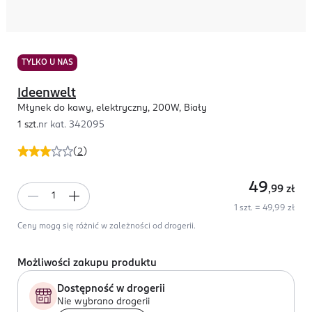
TYLKO U NAS
Ideenwelt
Młynek do kawy, elektryczny, 200W, Biały
1 szt.
nr kat.
342095
(
2
)
49
,99
zł
1 szt. = 49,99 zł
Ceny mogą się różnić w zależności od drogerii.
Możliwości zakupu produktu
Dostępność w drogerii
Nie wybrano drogerii