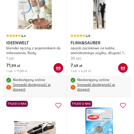
4,4
4,8
IDEENWELT
FLINK&SAUBER
blender ręczny z pojemnikiem do
opaski zaciskowe na kable,
miksowania, Biały
wielokrotnego użytku, długość 15 i
20 cm
1 szt.
30 szt.
71
7
,
99 zł
,
49 zł
1 szt. = 71,99 zł
1 szt. = 0,25 zł
Niedostępny online
Niedostępny online
Sprawdź dostępność w
Sprawdź dostępność w
drogerii
drogerii
TYLKO U NAS
TYLKO U NAS