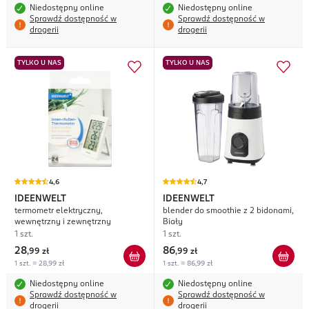
Niedostępny online
Niedostępny online
Sprawdź dostępność w
Sprawdź dostępność w
drogerii
drogerii
TYLKO U NAS
TYLKO U NAS
4,6
4,7
IDEENWELT
IDEENWELT
termometr elektryczny,
blender do smoothie z 2 bidonami,
wewnętrzny i zewnętrzny
Biały
1 szt.
1 szt.
28
86
,
99 zł
,
99 zł
1 szt. = 28,99 zł
1 szt. = 86,99 zł
Niedostępny online
Niedostępny online
Sprawdź dostępność w
Sprawdź dostępność w
drogerii
drogerii