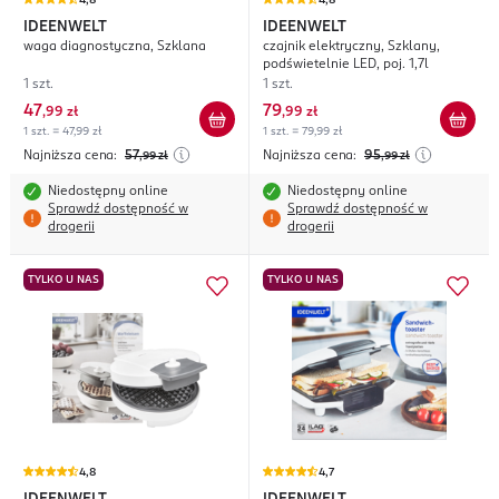
4,8
4,8
IDEENWELT
IDEENWELT
waga diagnostyczna, Szklana
czajnik elektryczny, Szklany,
podświetelnie LED, poj. 1,7l
1 szt.
1 szt.
47
79
,
99 zł
,
99 zł
1 szt. = 47,99 zł
1 szt. = 79,99 zł
Najniższa cena:
57
Najniższa cena:
95
,99
zł
,99
zł
Niedostępny online
Niedostępny online
Sprawdź dostępność w
Sprawdź dostępność w
drogerii
drogerii
TYLKO U NAS
TYLKO U NAS
4,8
4,7