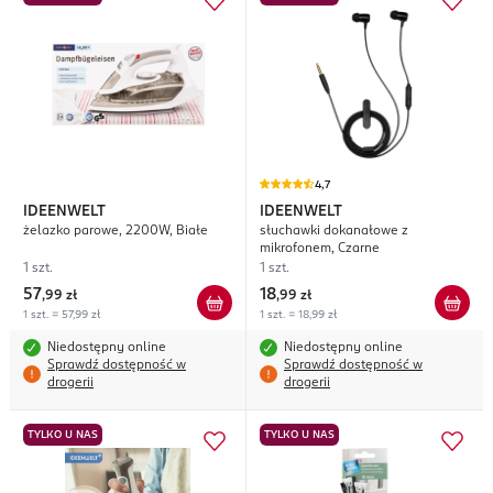
4,7
IDEENWELT
IDEENWELT
żelazko parowe, 2200W, Białe
słuchawki dokanałowe z
mikrofonem, Czarne
1 szt.
1 szt.
57
18
,
99 zł
,
99 zł
1 szt. = 57,99 zł
1 szt. = 18,99 zł
Niedostępny online
Niedostępny online
Sprawdź dostępność w
Sprawdź dostępność w
drogerii
drogerii
TYLKO U NAS
TYLKO U NAS