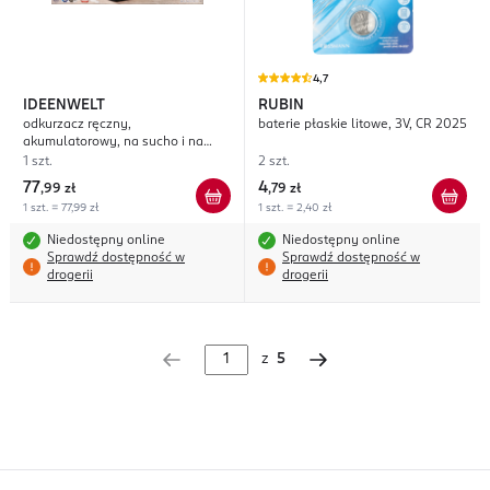
4,7
IDEENWELT
RUBIN
odkurzacz ręczny,
baterie płaskie litowe, 3V, CR 2025
akumulatorowy, na sucho i na
mokro, 40W, Biały
1 szt.
2 szt.
77
4
,
99 zł
,
79 zł
1 szt. = 77,99 zł
1 szt. = 2,40 zł
Niedostępny online
Niedostępny online
Sprawdź dostępność w
Sprawdź dostępność w
drogerii
drogerii
z
5