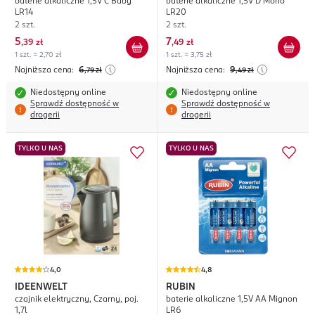
baterie alkaliczne 1,5V C Baby
baterie alkaliczne 1,5V D Mono
LR14
LR20
2 szt.
2 szt.
5
7
,
39 zł
,
49 zł
1 szt. = 2,70 zł
1 szt. = 3,75 zł
Najniższa cena:
6
Najniższa cena:
9
,79
zł
,49
zł
Niedostępny online
Niedostępny online
Sprawdź dostępność w
Sprawdź dostępność w
drogerii
drogerii
TYLKO U NAS
TYLKO U NAS
4,0
4,8
IDEENWELT
RUBIN
czajnik elektryczny, Czarny, poj.
baterie alkaliczne 1,5V AA Mignon
1,7l
LR6