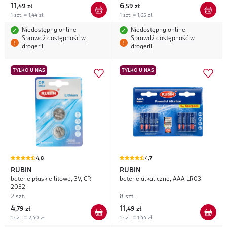
11
6
,
49 zł
,
59 zł
1 szt. = 1,44 zł
1 szt. = 1,65 zł
Niedostępny online
Niedostępny online
Sprawdź dostępność w
Sprawdź dostępność w
drogerii
drogerii
TYLKO U NAS
TYLKO U NAS
4,8
4,7
RUBIN
RUBIN
baterie płaskie litowe, 3V, CR
baterie alkaliczne, AAA LR03
2032
2 szt.
8 szt.
4
11
,
79 zł
,
49 zł
1 szt. = 2,40 zł
1 szt. = 1,44 zł