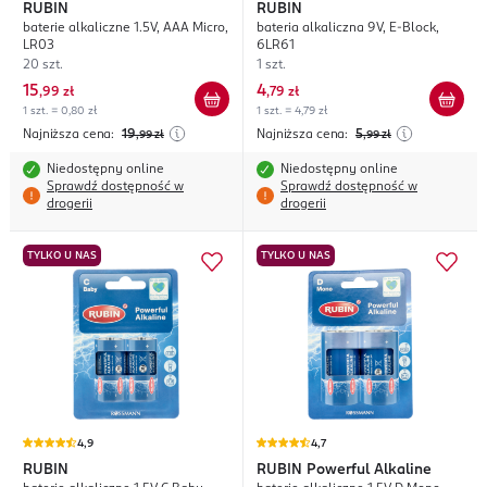
RUBIN
RUBIN
baterie alkaliczne 1.5V, AAA Micro,
bateria alkaliczna 9V, E-Block,
LR03
6LR61
20 szt.
1 szt.
15
4
,
99 zł
,
79 zł
1 szt. = 0,80 zł
1 szt. = 4,79 zł
Najniższa cena:
19
Najniższa cena:
5
,99
zł
,99
zł
Niedostępny online
Niedostępny online
Sprawdź dostępność w
Sprawdź dostępność w
drogerii
drogerii
TYLKO U NAS
TYLKO U NAS
4,9
4,7
RUBIN
RUBIN
Powerful Alkaline