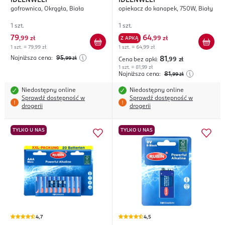
IDEENWELT
IDEENWELT
gofrownica, Okrągła, Biała
opiekacz do kanapek, 750W, Biały
1 szt.
1 szt.
79
64
,
99 zł
Z APKĄ
,
99 zł
1 szt. = 79,99 zł
1 szt. = 64,99 zł
Najniższa cena:
95
,99
zł
81
Cena bez apki:
,99
zł
1 szt. = 81,99 zł
Najniższa cena:
81
,99
zł
Niedostępny online
Niedostępny online
Sprawdź dostępność w
Sprawdź dostępność w
drogerii
drogerii
TYLKO U NAS
TYLKO U NAS
4,7
4,5