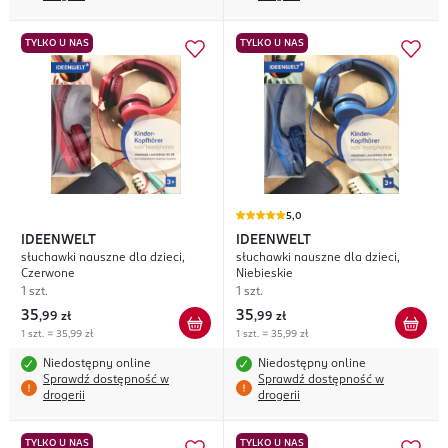
TYLKO U NAS
TYLKO U NAS
5,0
IDEENWELT
IDEENWELT
słuchawki nauszne dla dzieci,
słuchawki nauszne dla dzieci,
Czerwone
Niebieskie
1 szt.
1 szt.
35
35
,
99 zł
,
99 zł
1 szt. = 35,99 zł
1 szt. = 35,99 zł
Niedostępny online
Niedostępny online
Sprawdź dostępność w
Sprawdź dostępność w
drogerii
drogerii
TYLKO U NAS
TYLKO U NAS