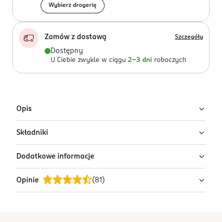
Wybierz drogerię
Zamów z dostawą
Szczegóły
Dostępny
U Ciebie zwykle w ciągu
2-3 dni
roboczych
Opis
Składniki
Baterie alkaliczne AA LR6.
Dodatkowe informacje
brak danych
Opinie
(
81
)
PRZYGOTOWANIE I STOSOWANIE
brak danych
OSTRZEŻENIA DOTYCZĄCE BEZPIECZEŃSTWA
stopka