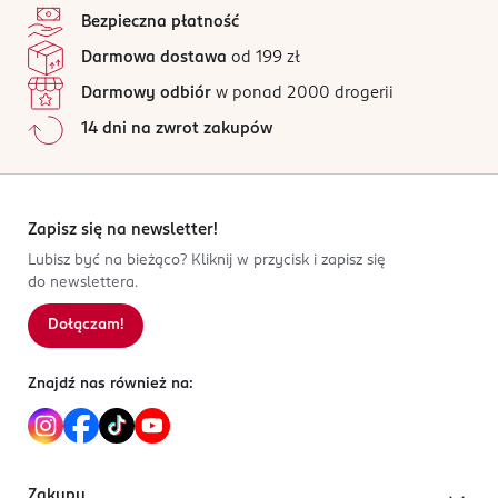
4,8
/5
Nie ładować. Nie wrzucać do ognia. Sprawdzić
Bezpieczna płatność
oznaczenie +/-. Trzymać w miejscu niedostępnym dla
81 opinii
na podstawie
Darmowa dostawa
od 199 zł
dzieci. W razie połknięcia niezwłocznie zasięgnąć
Wszystkie opinie są zweryfikowane zakupem.
porady lekarza.
Darmowy odbiór
w ponad 2000 drogerii
Jak działają opinie?
14 dni na zwrot zakupów
PRODUCENT/PODMIOT ODPOWIEDZIALNY
5
0
%
Dirk Rossmann GmbH
4
0
%
Isernhägener Straße 16
3
0
%
30938
2
0
%
Zapisz się na newsletter!
Burgwedel
1
0
%
Lubisz być na bieżąco? Kliknij w przycisk i zapisz się
product@rossmann.info
do newslettera.
48426139700
DE-Niemcy
Dołączam!
Sortowanie wg
data: od najnowszej
Kod EAN
Znajdź nas również na:
4 305615 835518
Zakupy