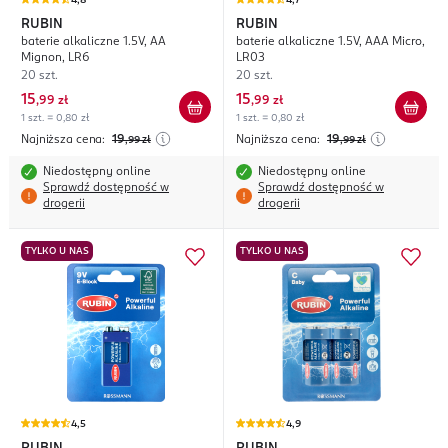
4,8
4,7
RUBIN
RUBIN
baterie alkaliczne 1.5V, AA
baterie alkaliczne 1.5V, AAA Micro,
Mignon, LR6
LR03
20 szt.
20 szt.
15
15
,
99 zł
,
99 zł
1 szt. = 0,80 zł
1 szt. = 0,80 zł
Najniższa cena:
19
Najniższa cena:
19
,99
zł
,99
zł
Niedostępny online
Niedostępny online
Sprawdź dostępność w
Sprawdź dostępność w
drogerii
drogerii
TYLKO U NAS
TYLKO U NAS
4,5
4,9