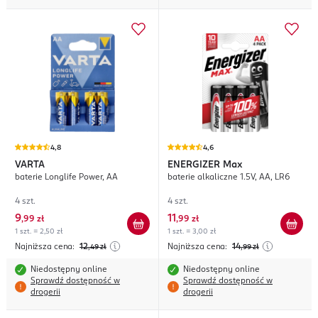
4,8
4,6
VARTA
ENERGIZER
Max
baterie Longlife Power, AA
baterie alkaliczne 1.5V, AA, LR6
4 szt.
4 szt.
9
11
,
99 zł
,
99 zł
1 szt. = 2,50 zł
1 szt. = 3,00 zł
Najniższa cena:
12
Najniższa cena:
14
,49
zł
,99
zł
Niedostępny online
Niedostępny online
Sprawdź dostępność w
Sprawdź dostępność w
drogerii
drogerii