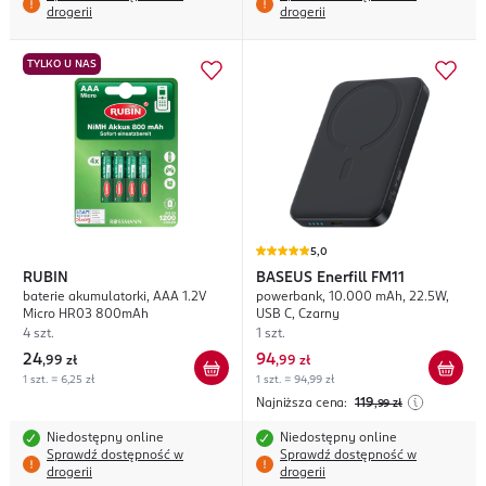
drogerii
drogerii
TYLKO U NAS
5,0
RUBIN
BASEUS
Enerfill FM11
baterie akumulatorki, AAA 1.2V
powerbank, 10.000 mAh, 22.5W,
Micro HR03 800mAh
USB C, Czarny
4 szt.
1 szt.
24
94
,
99 zł
,
99 zł
1 szt. = 6,25 zł
1 szt. = 94,99 zł
Najniższa cena:
119
,99
zł
Niedostępny online
Niedostępny online
Sprawdź dostępność w
Sprawdź dostępność w
drogerii
drogerii