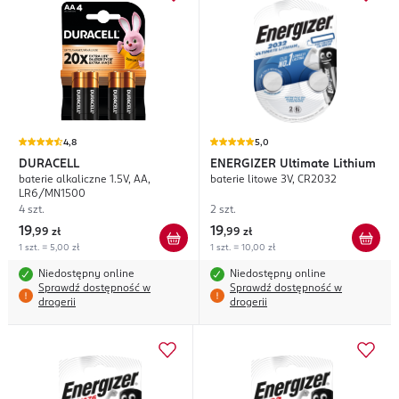
4,8
5,0
DURACELL
ENERGIZER
Ultimate Lithium
baterie alkaliczne 1.5V, AA,
baterie litowe 3V, CR2032
LR6/MN1500
4 szt.
2 szt.
19
19
,
99 zł
,
99 zł
1 szt. = 5,00 zł
1 szt. = 10,00 zł
Niedostępny online
Niedostępny online
Sprawdź dostępność w
Sprawdź dostępność w
drogerii
drogerii