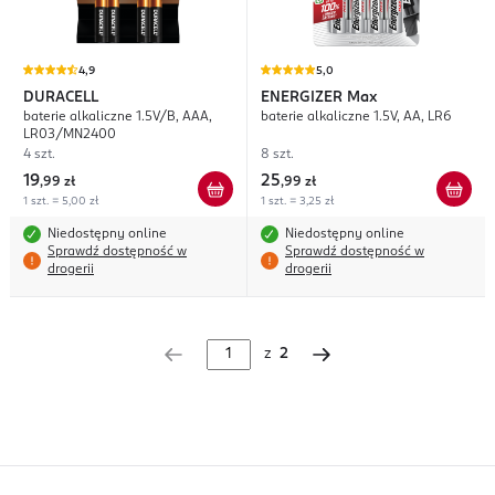
4,9
5,0
DURACELL
ENERGIZER
Max
baterie alkaliczne 1.5V/B, AAA,
baterie alkaliczne 1.5V, AA, LR6
LR03/MN2400
4 szt.
8 szt.
19
25
,
99 zł
,
99 zł
1 szt. = 5,00 zł
1 szt. = 3,25 zł
Niedostępny online
Niedostępny online
Sprawdź dostępność w
Sprawdź dostępność w
drogerii
drogerii
z
2