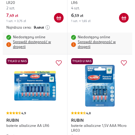
LR20
LR6
2 szt.
4 szt.
7
6
,
49 zł
,
59 zł
1 szt. = 3,75 zł
1 szt. = 1,65 zł
Najniższa cena:
9
,49
zł
Niedostępny online
Niedostępny online
Sprawdź dostępność w
Sprawdź dostępność w
drogerii
drogerii
TYLKO U NAS
TYLKO U NAS
4,9
4,8
RUBIN
RUBIN
baterie alkaliczne AA LR6
baterie alkaliczne 1,5V AAA Micro
LR03