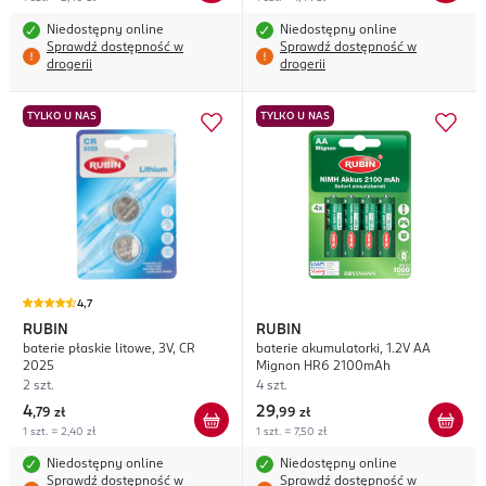
Niedostępny online
Niedostępny online
Sprawdź dostępność w
Sprawdź dostępność w
drogerii
drogerii
TYLKO U NAS
TYLKO U NAS
4,7
RUBIN
RUBIN
baterie płaskie litowe, 3V, CR
baterie akumulatorki, 1.2V AA
2025
Mignon HR6 2100mAh
2 szt.
4 szt.
4
29
,
79 zł
,
99 zł
1 szt. = 2,40 zł
1 szt. = 7,50 zł
Niedostępny online
Niedostępny online
Sprawdź dostępność w
Sprawdź dostępność w