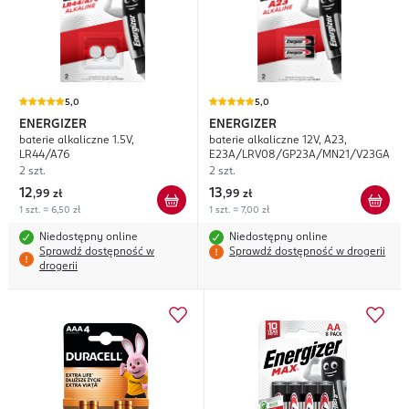
5,0
5,0
ENERGIZER
ENERGIZER
baterie alkaliczne 1.5V,
baterie alkaliczne 12V, A23,
LR44/A76
E23A/LRV08/GP23A/MN21/V23GA
2 szt.
2 szt.
12
13
,
99 zł
,
99 zł
1 szt. = 6,50 zł
1 szt. = 7,00 zł
Niedostępny online
Niedostępny online
Sprawdź dostępność w
Sprawdź dostępność w drogerii
drogerii