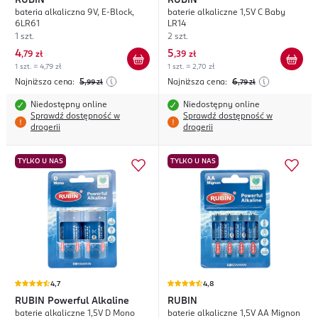
RUBIN
RUBIN
bateria alkaliczna 9V, E-Block,
baterie alkaliczne 1,5V C Baby
6LR61
LR14
1 szt.
2 szt.
4
5
,
79 zł
,
39 zł
1 szt. = 4,79 zł
1 szt. = 2,70 zł
Najniższa cena:
5
Najniższa cena:
6
,99
zł
,79
zł
Niedostępny online
Niedostępny online
Sprawdź dostępność w
Sprawdź dostępność w
drogerii
drogerii
TYLKO U NAS
TYLKO U NAS
4,7
4,8
RUBIN
Powerful Alkaline
RUBIN
baterie alkaliczne 1,5V D Mono
baterie alkaliczne 1,5V AA Mignon