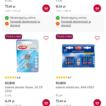
8 szt.
4 szt.
11
6
,
49 zł
,
59 zł
1 szt. = 1,44 zł
1 szt. = 1,65 zł
Niedostępny online
Niedostępny online
Sprawdź dostępność w
Sprawdź dostępność w
drogerii
drogerii
TYLKO U NAS
TYLKO U NAS
4,8
4,7
RUBIN
RUBIN
baterie płaskie litowe, 3V, CR
baterie alkaliczne, AAA LR03
2032
2 szt.
8 szt.
4
11
,
79 zł
,
49 zł
1 szt. = 2,40 zł
1 szt. = 1,44 zł