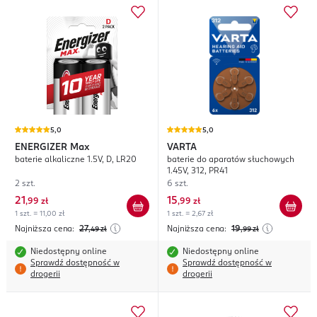
5,0
5,0
ENERGIZER
Max
VARTA
baterie alkaliczne 1.5V, D, LR20
baterie do aparatów słuchowych
1.45V, 312, PR41
2 szt.
6 szt.
21
15
,
99 zł
,
99 zł
1 szt. = 11,00 zł
1 szt. = 2,67 zł
Najniższa cena:
27
Najniższa cena:
19
,49
zł
,99
zł
Niedostępny online
Niedostępny online
Sprawdź dostępność w
Sprawdź dostępność w
drogerii
drogerii