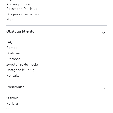
00-075
Aplikacja mobilna
Rossmann PL i Klub
Warszawa
Drogeria internetowa
om_ce@duracell.com
Marki
222953602
PL-Polska
Obsługa klienta
Kod EAN
FAQ
5 000394 054967
Pomoc
Dostawa
Płatność
Zwroty i reklamacje
Dostępność usług
Kontakt
Rossmann
O firmie
Kariera
CSR