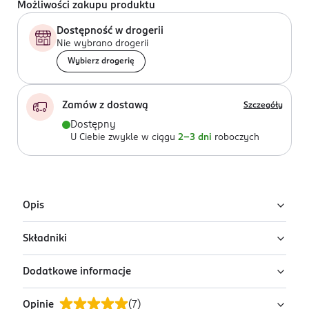
Możliwości zakupu produktu
Dostępność w drogerii
Nie wybrano drogerii
Wybierz drogerię
Zamów z dostawą
Szczegóły
Dostępny
U Ciebie zwykle w ciągu
2-3 dni
roboczych
Opis
Składniki
Baterie alkaliczne, D-LR20. Trwałość 10 lat.
Dodatkowe informacje
brak danych
Opinie
(
7
)
OSTRZEŻENIA DOTYCZĄCE BEZPIECZEŃSTWA