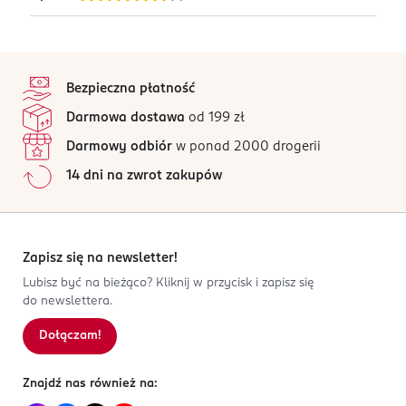
Uwaga: wkładać poprawnie (+/-), nie ładować, nie
wrzucać do ognia, nie otwierać, nie stosować razem z
5
stopka
bateriami zużytymi lub innego typu, gdyż mogą
/5
eksplodować, wyciec lub spowodować uszkodzenia.
Bezpieczna płatność
7 opinii
na podstawie
Darmowa dostawa
od 199 zł
PRODUCENT/PODMIOT ODPOWIEDZIALNY
Wszystkie opinie są zweryfikowane zakupem.
Energizer France
Darmowy odbiór
w ponad 2000 drogerii
Jak działają opinie?
2 rue Jacques Daguerre, 2
14 dni na zwrot zakupów
92500
5
0
%
Rueil-Malmaison
4
0
%
Customersupport@energizer.com
3
0
%
224300250
2
0
%
Zapisz się na newsletter!
FR-Francja
1
0
%
Lubisz być na bieżąco? Kliknij w przycisk i zapisz się
do newslettera.
Kod EAN
7 638900 426823
Dołączam!
Sortowanie wg
data: od najnowszej
Znajdź nas również na: