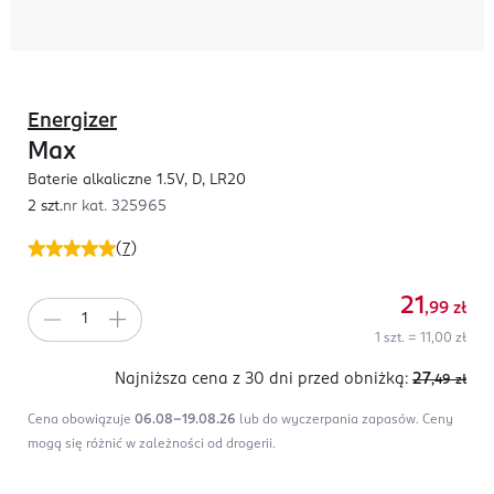
Energizer
Max
Baterie alkaliczne 1.5V, D, LR20
2 szt.
nr kat.
325965
(
7
)
21
,99
zł
1 szt. = 11,00 zł
Najniższa cena z 30 dni
przed obniżką:
27
,49
zł
Cena obowiązuje
06.08-19.08.26
lub do wyczerpania zapasów.
Ceny
mogą się różnić w zależności od drogerii.